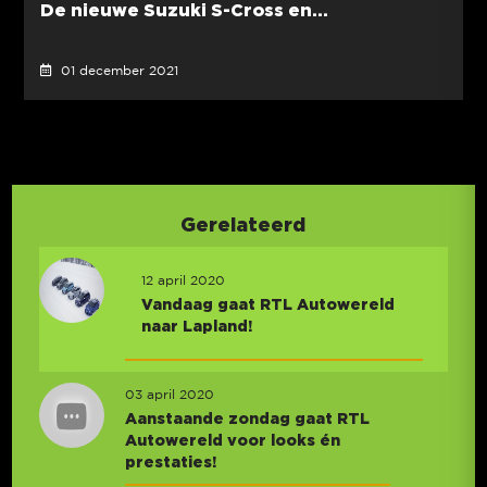
De nieuwe Suzuki S-Cross en...
01 december 2021
Gerelateerd
12 april 2020
Vandaag gaat RTL Autowereld
naar Lapland!
03 april 2020
Aanstaande zondag gaat RTL
Autowereld voor looks én
prestaties!