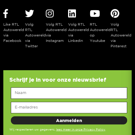
Like RTL
Volg
Volg RTL
Volg RTL
RTL
Volg
Autowereld
RTL
Autowereld
Autowereld
Autowereld
RTL
via
Autowereld
via
via
op
Autowereld
Facebook
via
Instagram
Linkedin
Youtube
via
Twitter
Pinterest
Schrijf je in voor onze nieuwsbrief
Wij respecteren uw gegevens,
lees meer in onze Privacy Policy
.