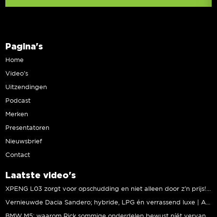
Pagina's
Home
Video’s
Uitzendingen
Podcast
Merken
Presentatoren
Nieuwsbrief
Contact
Laatste video's
XPENG L03 zorgt voor opschudding en niet alleen door z’n prijs! | Jeroen Mul
Vernieuwde Dacia Sandero; hybride, LPG én verrassend luxe | Andreas Pol
BMW M5: waarom Rick sommige onderdelen bewust níét vervangt | Stipt Polish Point