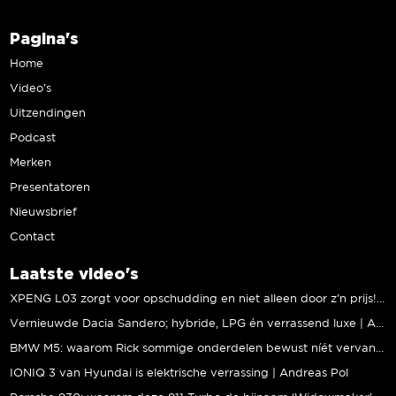
Pagina's
Home
Video’s
Uitzendingen
Podcast
Merken
Presentatoren
Nieuwsbrief
Contact
Laatste video's
XPENG L03 zorgt voor opschudding en niet alleen door z’n prijs! | Jeroen Mul
Vernieuwde Dacia Sandero; hybride, LPG én verrassend luxe | Andreas Pol
BMW M5: waarom Rick sommige onderdelen bewust níét vervangt | Stipt Polish Point
IONIQ 3 van Hyundai is elektrische verrassing | Andreas Pol