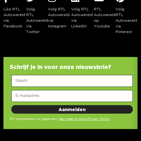
Like RTL
Volg
Volg RTL
Volg RTL
RTL
Volg
Autowereld
RTL
Autowereld
Autowereld
Autowereld
RTL
via
Autowereld
via
via
op
Autowereld
Facebook
via
Instagram
Linkedin
Youtube
via
Twitter
Pinterest
Schrijf je in voor onze nieuwsbrief
Wij respecteren uw gegevens,
lees meer in onze Privacy Policy
.