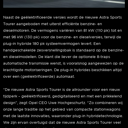
Naast de geëlektrificeerde versies wordt de nieuwe Astra Sports
Tourer aangeboden met uiterst efficiënte benzine- en
dieselmotoren. De vermogens variëren van 81 kW (110 pk) tot en
met 96 kW (130 pk) voor de benzine- en dieselversies, terwijl de
plug-in hybride 180 pk systeemvermogen levert. Een
handgeschakelde zesversnellingsbak is standaard op de benzine-
en dieselmodellen. De klant die liever de optionele 8-traps
automatische transmissie wenst, is vooralsnog aangewezen op de
krachtigste motoriseringen. De plug-in hybrides beschikken altijd
over een (geëlektrificeerde) automaat.
“De nieuwe Astra Sports Tourer is de allrounder voor een nieuw
tijdperk – geëlektrificeerd, gedigitaliseerd en met een prikkelend
design”, zegt Opel CEO Uwe Hochgeschurtz. “Zo combineren wij
onze lange traditie op het gebied van compacte stationwagons
met de laatste innovaties, waaronder plug-in hybridetechnologie.
We zijn ervan overtuigd dat de nieuwe Astra Sports Tourer veel