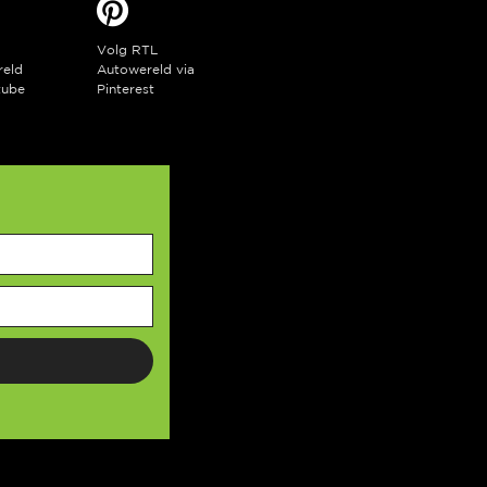
Volg RTL
reld
Autowereld via
tube
Pinterest