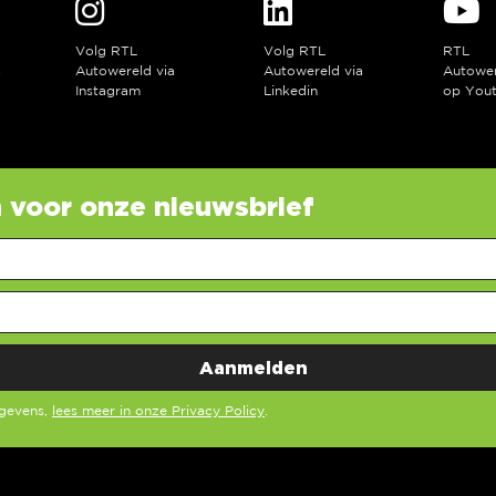
Volg RTL
Volg RTL
RTL
a
Autowereld via
Autowereld via
Autowe
Instagram
Linkedin
op You
in voor onze nieuwsbrief
egevens,
lees meer in onze Privacy Policy
.