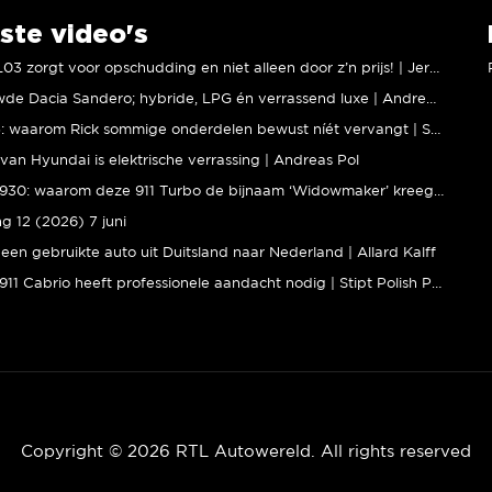
ste video's
XPENG L03 zorgt voor opschudding en niet alleen door z’n prijs! | Jeroen Mul
Vernieuwde Dacia Sandero; hybride, LPG én verrassend luxe | Andreas Pol
BMW M5: waarom Rick sommige onderdelen bewust níét vervangt | Stipt Polish Point
van Hyundai is elektrische verrassing | Andreas Pol
Porsche 930: waarom deze 911 Turbo de bijnaam ‘Widowmaker’ kreeg | Gallery Aaldering
ng 12 (2026) 7 juni
een gebruikte auto uit Duitsland naar Nederland | Allard Kalff
Porsche 911 Cabrio heeft professionele aandacht nodig | Stipt Polish Point
Copyright © 2026 RTL Autowereld. All rights reserved