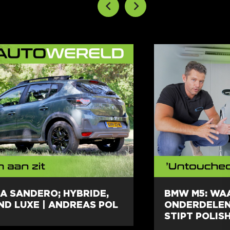
A SANDERO; HYBRIDE,
BMW M5: WA
ND LUXE | ANDREAS POL
ONDERDELEN
STIPT POLIS