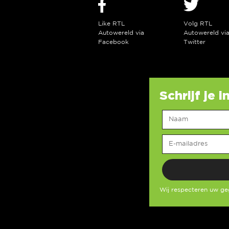
Like RTL
Volg RTL
Autowereld via
Autowereld vi
Facebook
Twitter
Schrijf je 
Wij respecteren uw g