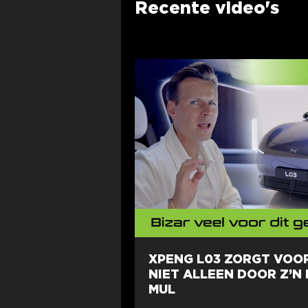
Recente video's
XPENG L03 ZORGT VOO
NIET ALLEEN DOOR Z’N P
MUL