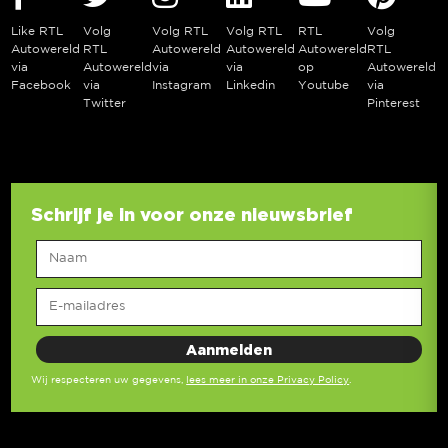
Like RTL
Volg
Volg RTL
Volg RTL
RTL
Volg
Autowereld
RTL
Autowereld
Autowereld
Autowereld
RTL
via
Autowereld
via
via
op
Autowereld
Facebook
via
Instagram
Linkedin
Youtube
via
Twitter
Pinterest
Schrijf je in voor onze nieuwsbrief
Wij respecteren uw gegevens,
lees meer in onze Privacy Policy
.