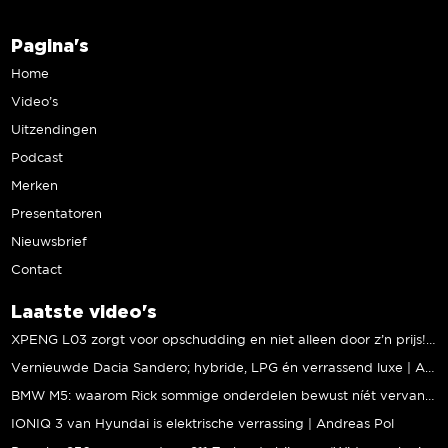
Pagina's
Home
Video’s
Uitzendingen
Podcast
Merken
Presentatoren
Nieuwsbrief
Contact
Laatste video's
XPENG L03 zorgt voor opschudding en niet alleen door z’n prijs! | Jeroen Mul
Vernieuwde Dacia Sandero; hybride, LPG én verrassend luxe | Andreas Pol
BMW M5: waarom Rick sommige onderdelen bewust níét vervangt | Stipt Polish Point
IONIQ 3 van Hyundai is elektrische verrassing | Andreas Pol