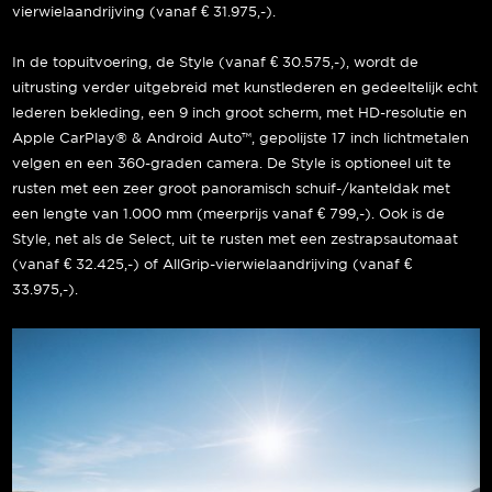
vierwielaandrijving (vanaf € 31.975,-).
In de topuitvoering, de Style (vanaf € 30.575,-), wordt de
uitrusting verder uitgebreid met kunstlederen en gedeeltelijk echt
lederen bekleding, een 9 inch groot scherm, met HD-resolutie en
Apple CarPlay® & Android Auto™, gepolijste 17 inch lichtmetalen
velgen en een 360-graden camera. De Style is optioneel uit te
rusten met een zeer groot panoramisch schuif-/kanteldak met
een lengte van 1.000 mm (meerprijs vanaf € 799,-). Ook is de
Style, net als de Select, uit te rusten met een zestrapsautomaat
(vanaf € 32.425,-) of AllGrip-vierwielaandrijving (vanaf €
33.975,-).