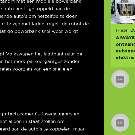
lfstandig met een mobiele powerbank
de auto heeft gekoppeld aan de
gende auto’s om hetzelfde te doen.
r te zijn met laden, regelt de robot de
17 april 2
 dat de powerbank snel weer wordt
AIWAYS
ontvang
autono
ngt Volkswagen het laadpunt naar de
elektri
an het merk parkeergarages zonder
elen voorzien van een snelle en
igh-tech camera’s, laserscanners en
iet alleen in staat stellen om
eerd aan de auto’s te koppelen, maar