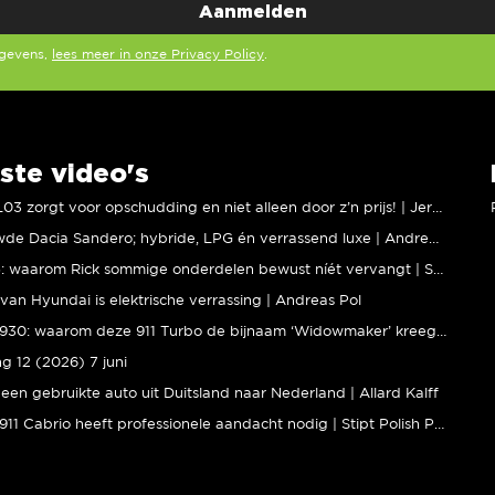
egevens,
lees meer in onze Privacy Policy
.
ste video's
XPENG L03 zorgt voor opschudding en niet alleen door z’n prijs! | Jeroen Mul
Vernieuwde Dacia Sandero; hybride, LPG én verrassend luxe | Andreas Pol
BMW M5: waarom Rick sommige onderdelen bewust níét vervangt | Stipt Polish Point
van Hyundai is elektrische verrassing | Andreas Pol
Porsche 930: waarom deze 911 Turbo de bijnaam ‘Widowmaker’ kreeg | Gallery Aaldering
ng 12 (2026) 7 juni
een gebruikte auto uit Duitsland naar Nederland | Allard Kalff
Porsche 911 Cabrio heeft professionele aandacht nodig | Stipt Polish Point