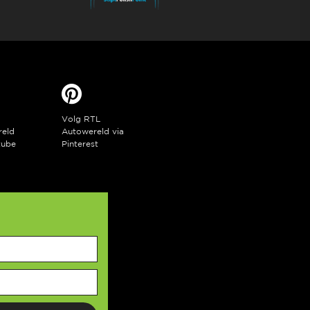
Volg RTL
reld
Autowereld via
tube
Pinterest