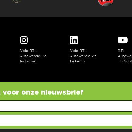
Volg RTL
Volg RTL
RTL
a
Autowereld via
Autowereld via
Autowe
Instagram
Linkedin
op You
in voor onze nieuwsbrief