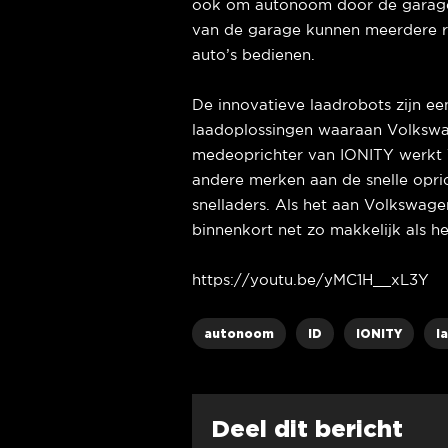
ook om autonoom door de garage t
van de garage kunnen meerdere ro
auto’s bedienen.
De innovatieve laadrobots zijn e
laadoplossingen waaraan Volksw
medeoprichter van IONITY werkt 
andere merken aan de snelle opri
snelladers. Als het aan Volkswagen
binnenkort net zo makkelijk als h
https://youtu.be/yMC1H__xL3Y
autonoom
ID
IONITY
l
Deel dit bericht