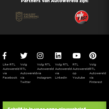
Partners van Autowereld zijn:
Like RTL
Volg
Volg RTL
Volg RTL
RTL
Volg
Autowereld
RTL
Autowereld
Autowereld
Autowereld
RTL
via
Autowereld
via
via
op
Autowereld
Facebook
via
Instagram
Linkedin
Youtube
via
Twitter
Pinterest