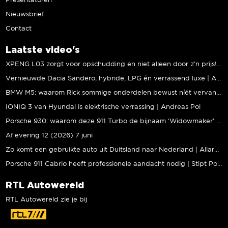
Presentatoren
Nieuwsbrief
Contact
Laatste video's
XPENG L03 zorgt voor opschudding en niet alleen door z’n prijs! | Jeroen Mul
Vernieuwde Dacia Sandero; hybride, LPG én verrassend luxe | Andreas Pol
BMW M5: waarom Rick sommige onderdelen bewust níét vervangt | Stipt Polish Point
IONIQ 3 van Hyundai is elektrische verrassing | Andreas Pol
Porsche 930: waarom deze 911 Turbo de bijnaam ‘Widowmaker’ kreeg | Gallery Aaldering
Aflevering 12 (2026) 7 juni
Zo komt een gebruikte auto uit Duitsland naar Nederland | Allard Kalff
Porsche 911 Cabrio heeft professionele aandacht nodig | Stipt Polish Point
RTL Autowereld
RTL Autowereld zie je bij