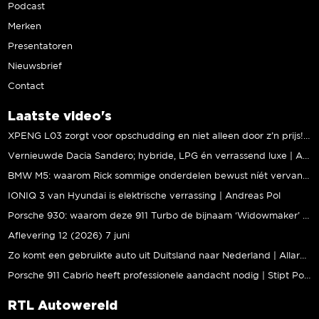
Podcast
Merken
Presentatoren
Nieuwsbrief
Contact
Laatste video's
XPENG L03 zorgt voor opschudding en niet alleen door z’n prijs! | Jeroen Mul
Vernieuwde Dacia Sandero; hybride, LPG én verrassend luxe | Andreas Pol
BMW M5: waarom Rick sommige onderdelen bewust níét vervangt | Stipt Polish Point
IONIQ 3 van Hyundai is elektrische verrassing | Andreas Pol
Porsche 930: waarom deze 911 Turbo de bijnaam ‘Widowmaker’ kreeg | Gallery Aaldering
Aflevering 12 (2026) 7 juni
Zo komt een gebruikte auto uit Duitsland naar Nederland | Allard Kalff
Porsche 911 Cabrio heeft professionele aandacht nodig | Stipt Polish Point
RTL Autowereld