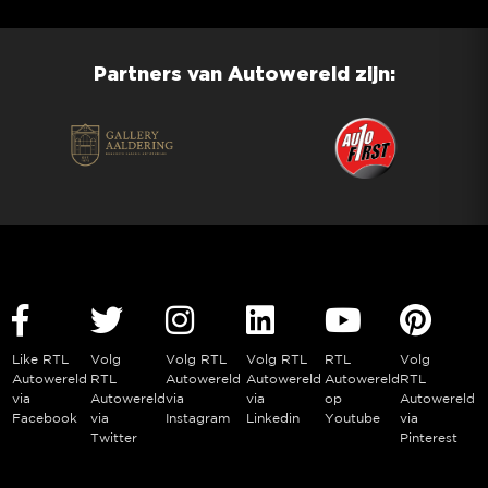
Partners van Autowereld zijn:
Like RTL
Volg
Volg RTL
Volg RTL
RTL
Volg
Autowereld
RTL
Autowereld
Autowereld
Autowereld
RTL
via
Autowereld
via
via
op
Autowereld
Facebook
via
Instagram
Linkedin
Youtube
via
Twitter
Pinterest