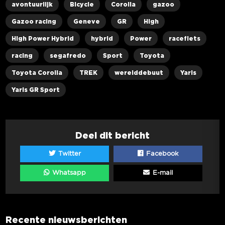
avontuurlijk
Bicycle
Corolla
gazoo
Gazoo racing
Geneve
GR
High
High Power Hybrid
hybrid
Power
racefiets
racing
segafredo
Sport
Toyota
Toyota Corolla
TREK
werelddebuut
Yaris
Yaris GR Sport
Deel dit bericht
Twitter
Facebook
Whatsapp
E-mail
Recente nieuwsberichten