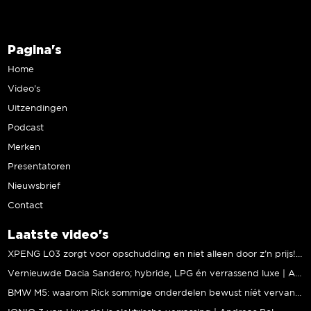
Pagina's
Home
Video’s
Uitzendingen
Podcast
Merken
Presentatoren
Nieuwsbrief
Contact
Laatste video's
XPENG L03 zorgt voor opschudding en niet alleen door z’n prijs! | Jeroen Mul
Vernieuwde Dacia Sandero; hybride, LPG én verrassend luxe | Andreas Pol
BMW M5: waarom Rick sommige onderdelen bewust níét vervangt | Stipt Polish Point