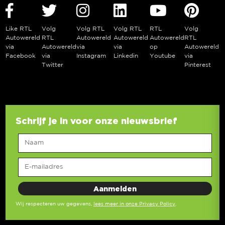
Like RTL
Volg
Volg RTL
Volg RTL
RTL
Volg
Autowereld
RTL
Autowereld
Autowereld
Autowereld
RTL
via
Autowereld
via
via
op
Autowereld
Facebook
via
Instagram
Linkedin
Youtube
via
Twitter
Pinterest
Schrijf je in voor onze nieuwsbrief
Wij respecteren uw gegevens,
lees meer in onze Privacy Policy
.