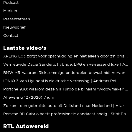
Podcast
Merken
Presentatoren
Nieuwsbrief
Contact
Laatste video's
XPENG L03 zorgt voor opschudding en niet alleen door z’n prijs! | Jeroen Mul
Vernieuwde Dacia Sandero; hybride, LPG én verrassend luxe | Andreas Pol
BMW M5: waarom Rick sommige onderdelen bewust níét vervangt | Stipt Polish Point
IONIQ 3 van Hyundai is elektrische verrassing | Andreas Pol
Porsche 930: waarom deze 911 Turbo de bijnaam ‘Widowmaker’ kreeg | Gallery Aaldering
Aflevering 12 (2026) 7 juni
Zo komt een gebruikte auto uit Duitsland naar Nederland | Allard Kalff
Porsche 911 Cabrio heeft professionele aandacht nodig | Stipt Polish Point
RTL Autowereld