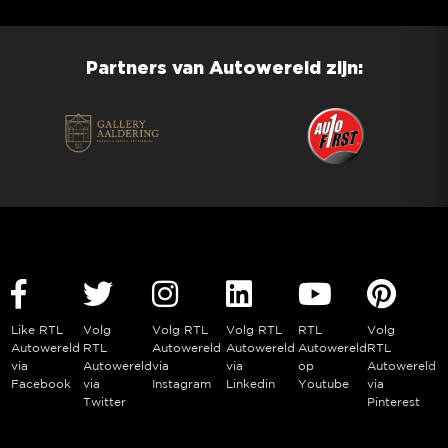
Partners van Autowereld zijn:
Like RTL
Volg
Volg RTL
Volg RTL
RTL
Volg
Autowereld
RTL
Autowereld
Autowereld
Autowereld
RTL
via
Autowereld
via
via
op
Autowereld
Facebook
via
Instagram
Linkedin
Youtube
via
Twitter
Pinterest