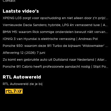
Contact
Laatste video's
XPENG L03 zorgt voor opschudding en niet alleen door z’n prijs! | Jeroen Mul
Vernieuwde Dacia Sandero; hybride, LPG én verrassend luxe | Andreas Pol
BMW M5: waarom Rick sommige onderdelen bewust níét vervangt | Stipt Polish Point
IONIQ 3 van Hyundai is elektrische verrassing | Andreas Pol
Porsche 930: waarom deze 911 Turbo de bijnaam ‘Widowmaker’ kreeg | Gallery Aaldering
Aflevering 12 (2026) 7 juni
Zo komt een gebruikte auto uit Duitsland naar Nederland | Allard Kalff
Porsche 911 Cabrio heeft professionele aandacht nodig | Stipt Polish Point
RTL Autowereld
RTL Autowereld zie je bij