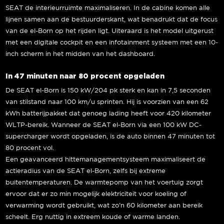
SEAT de interieurruimte maximaliseren. In de cabine komen alle
lijnen samen aan de bestuurderskant, wat benadrukt dat de focus
van de el-Born op het rijden ligt. Uiteraard is het model uitgerust
met een digitale cockpit en een infotainment systeem met een 10-
inch scherm in het midden van het dashboard.
In 47 minuten naar 80 procent opgeladen
De SEAT el-Born is 150 kW/204 pk sterk en kan in 7,5 seconden
van stilstand naar 100 km/u sprinten. Hij is voorzien van een 62
kWh batterijpakket dat genoeg lading heeft voor 420 kilometer
WLTP-bereik. Wanneer de SEAT el-Born via een 100 kW DC-
supercharger wordt opgeladen, is de auto binnen 47 minuten tot
80 procent vol.
Een geavanceerd hittemanagementsysteem maximaliseert de
actieradius van de SEAT el-Born, zelfs bij extreme
buitentemperaturen. De warmtepomp van het voertuig zorgt
ervoor dat er zo min mogelijk elektriciteit voor koeling of
verwarming wordt gebruikt, wat zo’n 60 kilometer aan bereik
scheelt. Erg nuttig in extreem koude of warme landen.