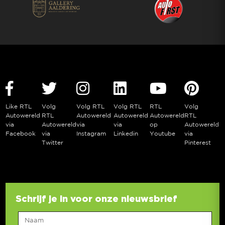
Like RTL
Volg
Volg RTL
Volg RTL
RTL
Volg
Autowereld
RTL
Autowereld
Autowereld
Autowereld
RTL
via
Autowereld
via
via
op
Autowereld
Facebook
via
Instagram
Linkedin
Youtube
via
Twitter
Pinterest
Schrijf je in voor onze nieuwsbrief