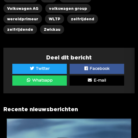
Volkswagen AG
volkswagen group
wereldprimeur
WLTP
zelfrijdend
zelfrijdende
Zwickau
Deel dit bericht
Twitter
Facebook
Whatsapp
E-mail
Recente nieuwsberichten