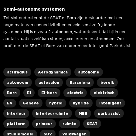
Semi-autonome systemen
Tot slot ondersteunt de SEAT el-Born zijn bestuurder met een
hoge mate van connectiviteit en enkele semi-zelfrijdende
systemen. Hij is niveau 2-autonoom, wat betekent dat hij in een
aantal situaties zelf kan sturen, accelereren en afremmen. Ook
profiteert de SEAT el-Born van onder meer Intelligent Park Assist.
actiradius
Aerodynamica
autonome
autonoom
autosalon
Barcelona
bereik
Born
El
El-born
electric
elektrisch
EV
Geneve
hybrid
hybride
intelligent
interieur
interieurruimte
MEB
park assist
platform
primeur
ruimte
SEAT
studiemodel
SUV
Volkswagen