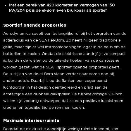
Met een bereik van 420 kilometer en vermogen van 150
kW/204 pk is de el-Born even bruikbaar als sportief
Sportief ogende proporties
Aerodynamica speelt een belangrijke rol bij het vergroten van de
actieradius van de SEAT el-Born. Zo heeft hij geen traditionele
grille, maar zijn er wel instroomopeningen lager in de neus om de
batterijen te koelen. Omdat de elektrische aandrijflijn zo compact
is, konden de wielen op de uiterste hoeken van de carrosserie
worden gezet, wat de SEAT sportief ogende proporties geeft.
De a-stijlen van de el-Born staan verder naar voren dan bij
andere auto’s. Daarbij is op de flanken een zogenoemd
luchtgordijn in het design geïntegreerd en prijkt aan de
achterzijde een dubbele dakspoiler. De turbinevormige 20-inch
wielen zijn zodanig ontworpen dat ze een positieve luchtstroom
creëren en tegelijkertijd de remmen koelen.
Maximale interieurruimte
Doordat de elektrische aandrijflijn weinig ruimte inneemt, kon