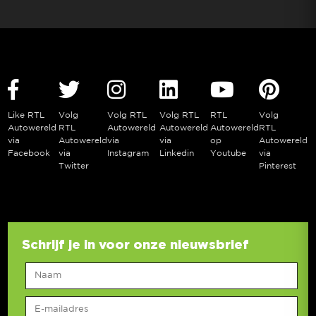
Like RTL
Volg
Volg RTL
Volg RTL
RTL
Volg
Autowereld
RTL
Autowereld
Autowereld
Autowereld
RTL
via
Autowereld
via
via
op
Autowereld
Facebook
via
Instagram
Linkedin
Youtube
via
Twitter
Pinterest
Schrijf je in voor onze nieuwsbrief