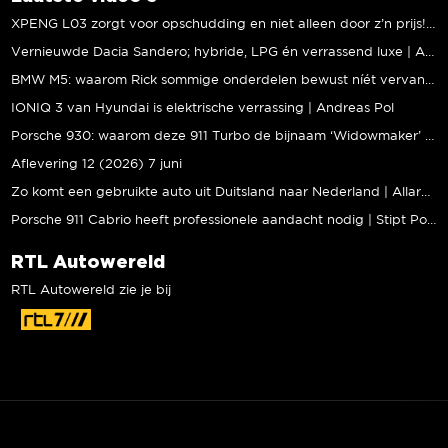
XPENG L03 zorgt voor opschudding en niet alleen door z’n prijs! | Jeroen Mul
Vernieuwde Dacia Sandero; hybride, LPG én verrassend luxe | Andreas Pol
BMW M5: waarom Rick sommige onderdelen bewust níét vervangt | Stipt Polish Point
IONIQ 3 van Hyundai is elektrische verrassing | Andreas Pol
Porsche 930: waarom deze 911 Turbo de bijnaam ‘Widowmaker’ kreeg | Gallery Aaldering
Aflevering 12 (2026) 7 juni
Zo komt een gebruikte auto uit Duitsland naar Nederland | Allard Kalff
Porsche 911 Cabrio heeft professionele aandacht nodig | Stipt Polish Point
RTL Autowereld
RTL Autowereld zie je bij