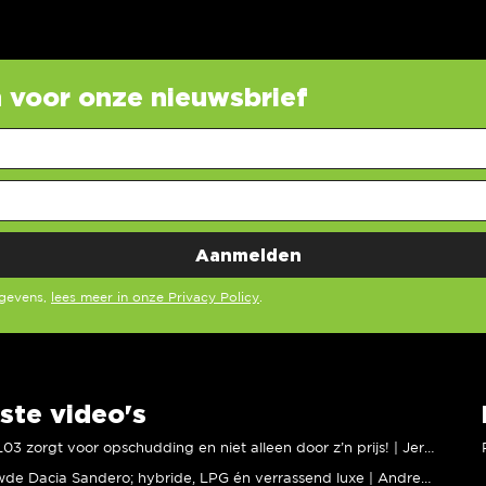
in voor onze nieuwsbrief
egevens,
lees meer in onze Privacy Policy
.
ste video's
XPENG L03 zorgt voor opschudding en niet alleen door z’n prijs! | Jeroen Mul
Vernieuwde Dacia Sandero; hybride, LPG én verrassend luxe | Andreas Pol