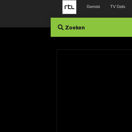
Gemist
TV Gids
Zoeken