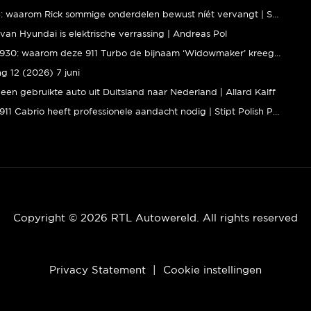
BMW M5: waarom Rick sommige onderdelen bewust níét vervangt | Stipt Polish Point
van Hyundai is elektrische verrassing | Andreas Pol
Porsche 930: waarom deze 911 Turbo de bijnaam ‘Widowmaker’ kreeg | Gallery Aaldering
ng 12 (2026) 7 juni
een gebruikte auto uit Duitsland naar Nederland | Allard Kalff
Porsche 911 Cabrio heeft professionele aandacht nodig | Stipt Polish Point
Copyright © 2026 RTL Autowereld. All rights reserved
Privacy Statement
|
Cookie instellingen