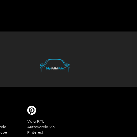
Volg RTL
reld
Autowereld via
tube
Pinterest