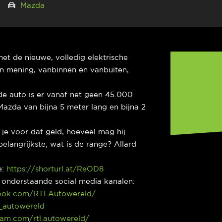
25
Mazda
 met de nieuwe, volledig elektrische
jn mening, vanbinnen en vanbuiten,
 de auto is er vanaf net geen 45.000
Mazda van bijna 5 meter lang en bijna 2
g je voor dat geld, hoeveel mag hij
elangrijkste; wat is de range? Allard
e:
https://shorturl.at/ReOD8
p onderstaande social media kanalen:
ook.com/RTLAutowereld/
l_autowereld
ram.com/rtl.autowereld/