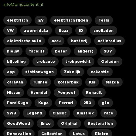
info@pmgcontent.nl
elektrisch
EV
elektrisch rijden
Tesla
VW
zwerm data
Buzz
ID
snelladen
elektrische auto
accu
batterij
actieradius
nieuw
facelift
beter
anders)
SUV
bijtelling
trekauto
trekgewicht
Opladen
app
stationwagon
Zakelijk
vakantie
caravan
ruimte
kofferbak
Kia
Mazda
Nissan
Hyundai
Peugeot
Renault
Ford Kuga
Kuga
Ferrari
250
gto
SWB
Legend
Classic
Klassiek
race
GoodWood
Enzo
Original
Restoration
Renovation
Collection
Lotus
Eletre