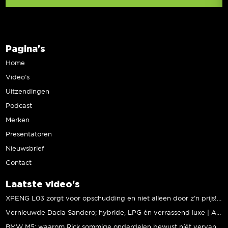
Pagina's
Home
Video’s
Uitzendingen
Podcast
Merken
Presentatoren
Nieuwsbrief
Contact
Laatste video's
XPENG L03 zorgt voor opschudding en niet alleen door z’n prijs! | Jeroen Mul
Vernieuwde Dacia Sandero; hybride, LPG én verrassend luxe | Andreas Pol
BMW M5: waarom Rick sommige onderdelen bewust níét vervangt | Stipt Polish Point