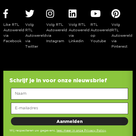
Like RTL
Volg
Volg RTL
Volg RTL
RTL
Volg
Autowereld
RTL
Autowereld
Autowereld
Autowereld
RTL
via
Autowereld
via
via
op
Autowereld
Facebook
via
Instagram
Linkedin
Youtube
via
Twitter
Pinterest
Schrijf je in voor onze nieuwsbrief
Wij respecteren uw gegevens,
lees meer in onze Privacy Policy
.