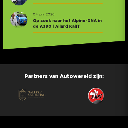
04 juni 2026
Op zoek naar het Alpine-DNA in
de A390 | Allard Kalff
Partners van Autowereld zijn: