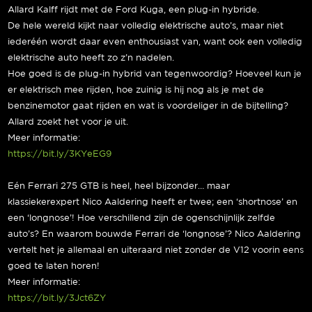
Allard Kalff rijdt met de Ford Kuga, een plug-in hybride.
De hele wereld kijkt naar volledig elektrische auto’s, maar niet
iederéén wordt daar even enthousiast van, want ook een volledig
elektrische auto heeft zo z’n nadelen.
Hoe goed is de plug-in hybrid van tegenwoordig? Hoeveel kun je
er elektrisch mee rijden, hoe zuinig is hij nog als je met de
benzinemotor gaat rijden en wat is voordeliger in de bijtelling?
Allard zoekt het voor je uit.
Meer informatie:
https://bit.ly/3KYeEG9
Eén Ferrari 275 GTB is heel, heel bijzonder… maar
klassiekerexpert Nico Aaldering heeft er twee; een ‘shortnose’ en
een ‘longnose’! Hoe verschillend zijn de ogenschijnlijk zelfde
auto’s? En waarom bouwde Ferrari de ‘longnose’? Nico Aaldering
vertelt het je allemaal en uiteraard niet zonder de V12 voorin eens
goed te laten horen!
Meer informatie:
https://bit.ly/3Jct6ZY