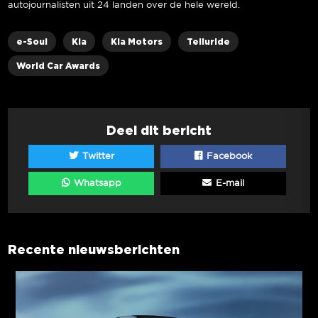
autojournalisten uit 24 landen over de hele wereld.
e-Soul
Kia
Kia Motors
Telluride
World Car Awards
Deel dit bericht
Twitter
Facebook
Whatsapp
E-mail
Recente nieuwsberichten