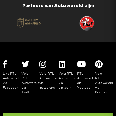
Partners van Autowereld zijn:
Like RTL
Volg
Volg RTL
Volg RTL
RTL
Volg
Autowereld
RTL
Autowereld
Autowereld
Autowereld
RTL
via
Autowereld
via
via
op
Autowereld
Facebook
via
Instagram
Linkedin
Youtube
via
Twitter
Pinterest