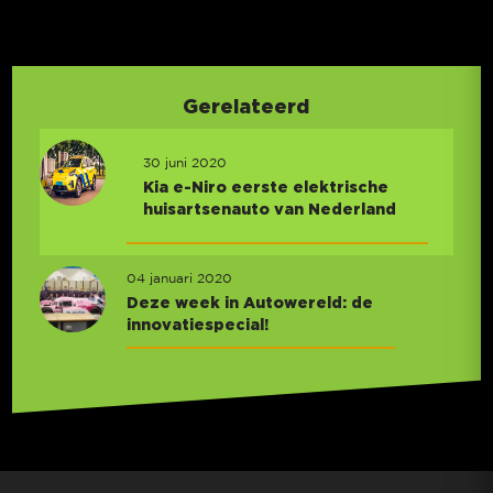
Gerelateerd
30 juni 2020
Kia e-Niro eerste elektrische
huisartsenauto van Nederland
04 januari 2020
Deze week in Autowereld: de
innovatiespecial!