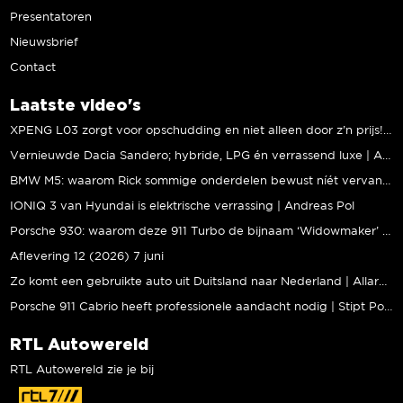
Presentatoren
Nieuwsbrief
Contact
Laatste video's
XPENG L03 zorgt voor opschudding en niet alleen door z’n prijs! | Jeroen Mul
Vernieuwde Dacia Sandero; hybride, LPG én verrassend luxe | Andreas Pol
BMW M5: waarom Rick sommige onderdelen bewust níét vervangt | Stipt Polish Point
IONIQ 3 van Hyundai is elektrische verrassing | Andreas Pol
Porsche 930: waarom deze 911 Turbo de bijnaam ‘Widowmaker’ kreeg | Gallery Aaldering
Aflevering 12 (2026) 7 juni
Zo komt een gebruikte auto uit Duitsland naar Nederland | Allard Kalff
Porsche 911 Cabrio heeft professionele aandacht nodig | Stipt Polish Point
RTL Autowereld
RTL Autowereld zie je bij