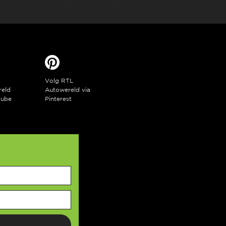
Volg RTL
reld
Autowereld via
tube
Pinterest