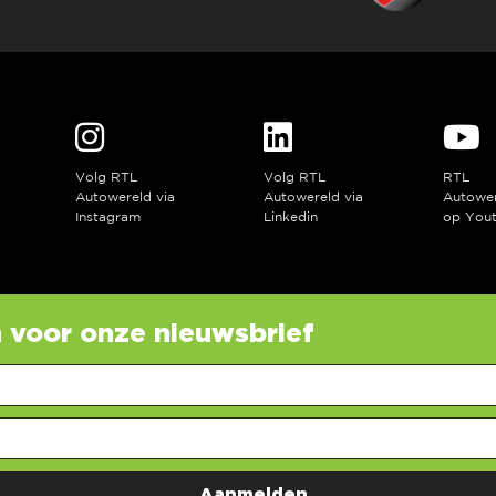
Volg RTL
Volg RTL
RTL
a
Autowereld via
Autowereld via
Autowe
Instagram
Linkedin
op You
in voor onze nieuwsbrief