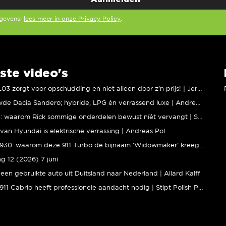
egevens,
lees meer in onze Privacy Policy
.
ste video's
XPENG L03 zorgt voor opschudding en niet alleen door z’n prijs! | Jeroen Mul
Vernieuwde Dacia Sandero; hybride, LPG én verrassend luxe | Andreas Pol
BMW M5: waarom Rick sommige onderdelen bewust níét vervangt | Stipt Polish Point
van Hyundai is elektrische verrassing | Andreas Pol
Porsche 930: waarom deze 911 Turbo de bijnaam ‘Widowmaker’ kreeg | Gallery Aaldering
ng 12 (2026) 7 juni
een gebruikte auto uit Duitsland naar Nederland | Allard Kalff
Porsche 911 Cabrio heeft professionele aandacht nodig | Stipt Polish Point