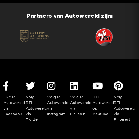
Partners van Autowereld zijn:
Like RTL
Volg
Volg RTL
Volg RTL
RTL
Volg
Autowereld
RTL
Autowereld
Autowereld
Autowereld
RTL
via
Autowereld
via
via
op
Autowereld
Facebook
via
Instagram
Linkedin
Youtube
via
Twitter
Pinterest