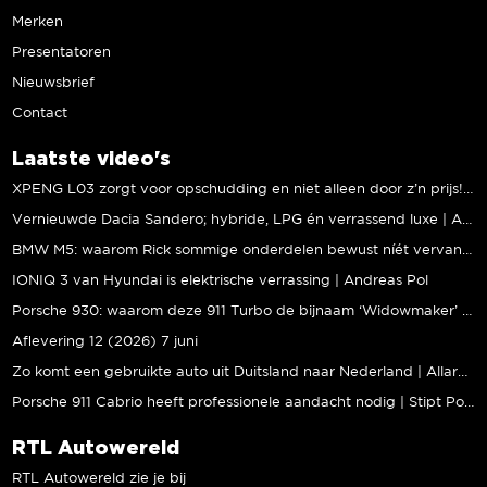
Merken
Presentatoren
Nieuwsbrief
Contact
Laatste video's
XPENG L03 zorgt voor opschudding en niet alleen door z’n prijs! | Jeroen Mul
Vernieuwde Dacia Sandero; hybride, LPG én verrassend luxe | Andreas Pol
BMW M5: waarom Rick sommige onderdelen bewust níét vervangt | Stipt Polish Point
IONIQ 3 van Hyundai is elektrische verrassing | Andreas Pol
Porsche 930: waarom deze 911 Turbo de bijnaam ‘Widowmaker’ kreeg | Gallery Aaldering
Aflevering 12 (2026) 7 juni
Zo komt een gebruikte auto uit Duitsland naar Nederland | Allard Kalff
Porsche 911 Cabrio heeft professionele aandacht nodig | Stipt Polish Point
RTL Autowereld
RTL Autowereld zie je bij