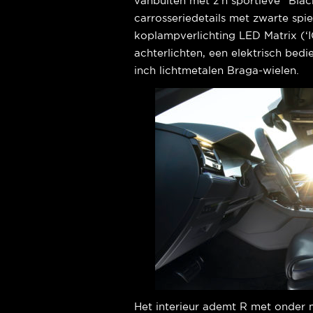
vanbuiten met z’n sportieve “Blac
carrosseriedetails met zwarte sp
koplampverlichting LED Matrix (‘I
achterlichten, een elektrisch be
inch lichtmetalen Braga-wielen.
Het interieur ademt R met onder