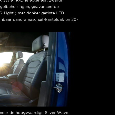
k Style” R-Line exterieur, zwarte
iegelbehuizingen, geavanceerde
Q Light’) met donker getinte LED-
dienbaar panoramaschuif-kanteldak en 20-
 meer de hoogwaardige Silver Wave