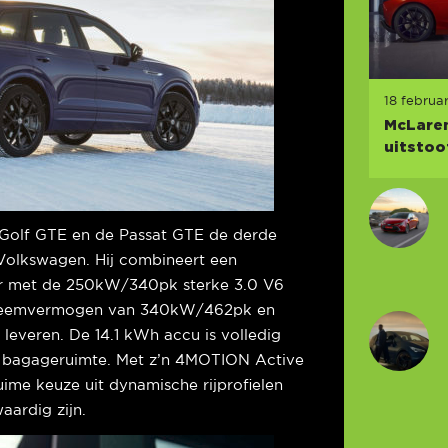
18 februar
McLaren
uitstoo
 Golf GTE en de Passat GTE de derde
 Volkswagen. Hij combineert een
r met de 250kW/340pk sterke 3.0 V6
steemvermogen van 340kW/462pk en
veren. De 14.1 kWh accu is volledig
 bagageruimte. Met z’n 4MOTION Active
ime keuze uit dynamische rijprofielen
aardig zijn.