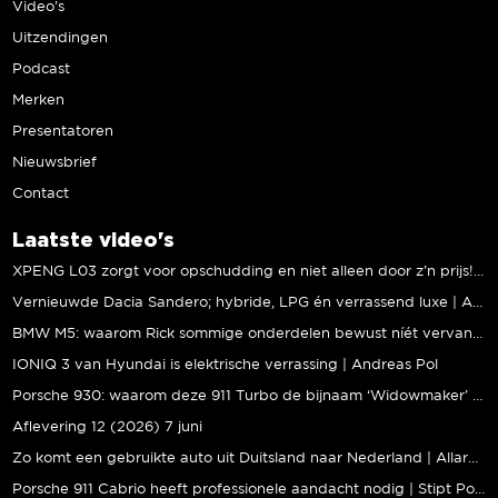
Video’s
Uitzendingen
Podcast
Merken
Presentatoren
Nieuwsbrief
Contact
Laatste video's
XPENG L03 zorgt voor opschudding en niet alleen door z’n prijs! | Jeroen Mul
Vernieuwde Dacia Sandero; hybride, LPG én verrassend luxe | Andreas Pol
BMW M5: waarom Rick sommige onderdelen bewust níét vervangt | Stipt Polish Point
IONIQ 3 van Hyundai is elektrische verrassing | Andreas Pol
Porsche 930: waarom deze 911 Turbo de bijnaam ‘Widowmaker’ kreeg | Gallery Aaldering
Aflevering 12 (2026) 7 juni
Zo komt een gebruikte auto uit Duitsland naar Nederland | Allard Kalff
Porsche 911 Cabrio heeft professionele aandacht nodig | Stipt Polish Point