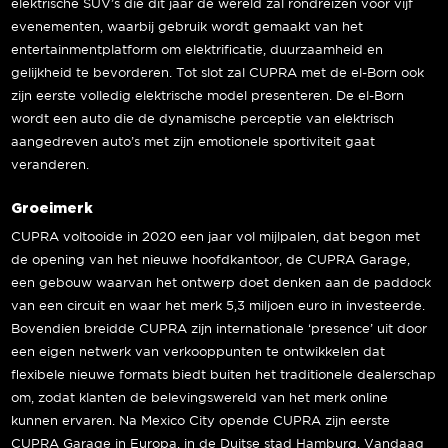
elektrische SUV’s die dit jaar de wereld zal rondreizen voor vijf
evenementen, waarbij gebruik wordt gemaakt van het
entertainmentplatform om elektrificatie, duurzaamheid en
gelijkheid te bevorderen. Tot slot zal CUPRA met de el-Born ook
zijn eerste volledig elektrische model presenteren. De el-Born
wordt een auto die de dynamische perceptie van elektrisch
aangedreven auto’s met zijn emotionele sportiviteit gaat
veranderen.
Groeimerk
CUPRA voltooide in 2020 een jaar vol mijlpalen, dat begon met
de opening van het nieuwe hoofdkantoor, de CUPRA Garage,
een gebouw waarvan het ontwerp doet denken aan de paddock
van een circuit en waar het merk 5,3 miljoen euro in investeerde.
Bovendien breidde CUPRA zijn internationale ‘presence’ uit door
een eigen netwerk van verkooppunten te ontwikkelen dat
flexibele nieuwe formats biedt buiten het traditionele dealerschap
om, zodat klanten de belevingswereld van het merk online
kunnen ervaren. Na Mexico City opende CUPRA zijn eerste
CUPRA Garage in Europa, in de Duitse stad Hamburg. Vandaag