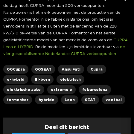
de dag heeft CUPRA meer dan 500 verkooppunten.
Na de zomer is het merk begonnen met de productie van de
CUPRA Formentor in de fabriek in Barcelona, om het jaar
vervolgens in stijl af te sluiten met de lancering van de 228
kW/310 pk-versie van de CUPRA Formentor en het eerste
geëlektrificeerde model van het merk in de vorm van de
CUPRA
Leon e-HYBRID
. Beide modellen zijn inmiddels leverbaar via
de
vier gespecialiseerde Nederlandse CUPRA verkooppunten
.
00Cupra
00SEAT
Ansu Fati
Cupra
e-hybrid
El-born
elektrisch
elektrische auto
extreme e
fc barcelona
formentor
hybride
Leon
SEAT
voetbal
Deel dit bericht