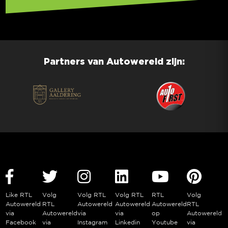
Partners van Autowereld zijn:
Like RTL
Volg
Volg RTL
Volg RTL
RTL
Volg
Autowereld
RTL
Autowereld
Autowereld
Autowereld
RTL
via
Autowereld
via
via
op
Autowereld
Facebook
via
Instagram
Linkedin
Youtube
via