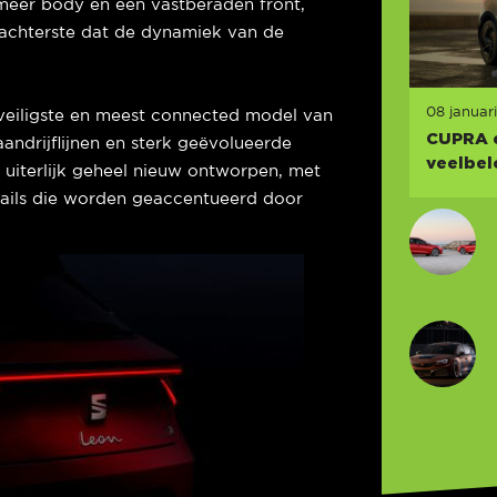
 meer body en een vastberaden front,
 achterste dat de dynamiek van de
08 januar
eiligste en meest connected model van
CUPRA e
aandrijflijnen en sterk geëvolueerde
veelbel
s uiterlijk geheel nieuw ontworpen, met
tails die worden geaccentueerd door