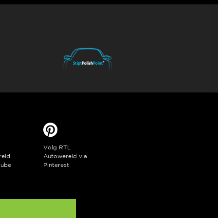
Volg RTL
reld
Autowereld via
tube
Pinterest