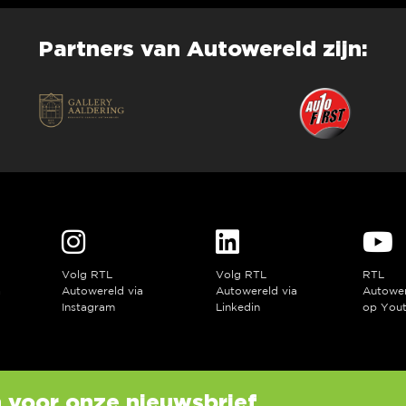
Partners van Autowereld zijn:
Volg RTL
Volg RTL
RTL
a
Autowereld via
Autowereld via
Autowe
Instagram
Linkedin
op You
in voor onze nieuwsbrief