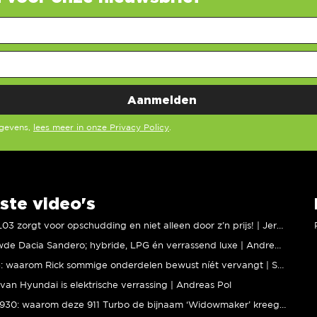
egevens,
lees meer in onze Privacy Policy
.
ste video's
XPENG L03 zorgt voor opschudding en niet alleen door z’n prijs! | Jeroen Mul
Vernieuwde Dacia Sandero; hybride, LPG én verrassend luxe | Andreas Pol
BMW M5: waarom Rick sommige onderdelen bewust níét vervangt | Stipt Polish Point
van Hyundai is elektrische verrassing | Andreas Pol
Porsche 930: waarom deze 911 Turbo de bijnaam ‘Widowmaker’ kreeg | Gallery Aaldering