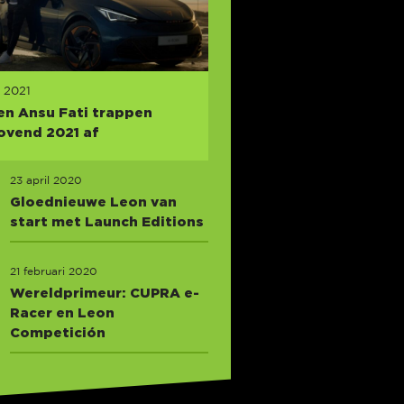
i 2021
n Ansu Fati trappen
ovend 2021 af
23 april 2020
Gloednieuwe Leon van
start met Launch Editions
21 februari 2020
Wereldprimeur: CUPRA e-
Racer en Leon
Competición