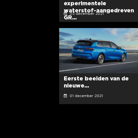
experimentele
waterstof-aangedreven
03 december 2021
GR...
Eerste beelden van de
nieuwe...
01 december 2021