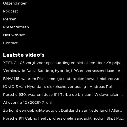
Uitzendingen
Podcast
Merken
Presentatoren
Nieuwsbrief
Contact
Laatste video's
XPENG L03 zorgt voor opschudding en niet alleen door z’n prijs! | Jeroen Mul
Vernieuwde Dacia Sandero; hybride, LPG én verrassend luxe | Andreas Pol
BMW M5: waarom Rick sommige onderdelen bewust níét vervangt | Stipt Polish Point
IONIQ 3 van Hyundai is elektrische verrassing | Andreas Pol
Porsche 930: waarom deze 911 Turbo de bijnaam ‘Widowmaker’ kreeg | Gallery Aaldering
Aflevering 12 (2026) 7 juni
Zo komt een gebruikte auto uit Duitsland naar Nederland | Allard Kalff
Porsche 911 Cabrio heeft professionele aandacht nodig | Stipt Polish Point