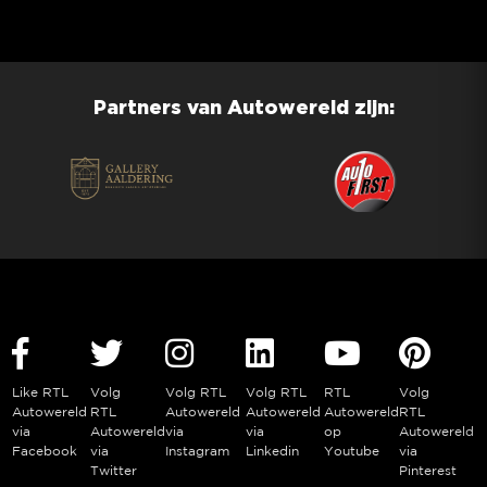
Partners van Autowereld zijn:
Like RTL
Volg
Volg RTL
Volg RTL
RTL
Volg
Autowereld
RTL
Autowereld
Autowereld
Autowereld
RTL
via
Autowereld
via
via
op
Autowereld
Facebook
via
Instagram
Linkedin
Youtube
via
Twitter
Pinterest