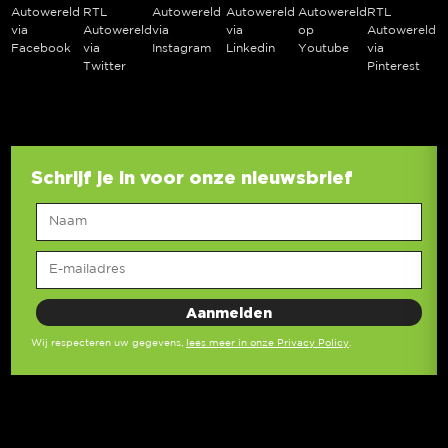
Autowereld
RTL
Autowereld
Autowereld
Autowereld
RTL
via
Autowereld
via
via
op
Autowereld
Facebook
via
Instagram
Linkedin
Youtube
via
Twitter
Pinterest
Schrijf je in voor onze nieuwsbrief
Wij respecteren uw gegevens,
lees meer in onze Privacy Policy
.