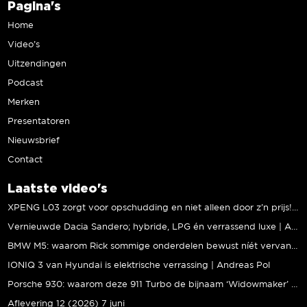
Pagina's
Home
Video’s
Uitzendingen
Podcast
Merken
Presentatoren
Nieuwsbrief
Contact
Laatste video's
XPENG L03 zorgt voor opschudding en niet alleen door z’n prijs! | Jeroen Mul
Vernieuwde Dacia Sandero; hybride, LPG én verrassend luxe | Andreas Pol
BMW M5: waarom Rick sommige onderdelen bewust níét vervangt | Stipt Polish Point
IONIQ 3 van Hyundai is elektrische verrassing | Andreas Pol
Porsche 930: waarom deze 911 Turbo de bijnaam ‘Widowmaker’ kreeg | Gallery Aaldering
Aflevering 12 (2026) 7 juni