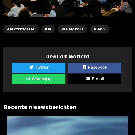
elektrificatie
Kia
Kia Motors
Plan S
Deel dit bericht
Twitter
Facebook
Whatsapp
E-mail
Recente nieuwsberichten