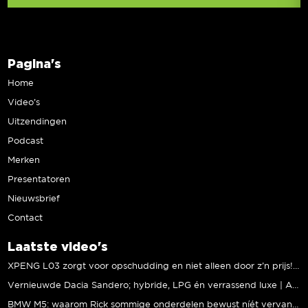
Pagina's
Home
Video’s
Uitzendingen
Podcast
Merken
Presentatoren
Nieuwsbrief
Contact
Laatste video's
XPENG L03 zorgt voor opschudding en niet alleen door z’n prijs! | Jeroen Mul
Vernieuwde Dacia Sandero; hybride, LPG én verrassend luxe | Andreas Pol
BMW M5: waarom Rick sommige onderdelen bewust níét vervangt | Stipt Polish Point