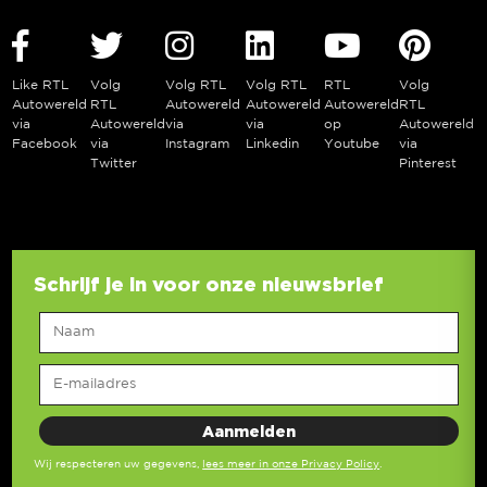
Like RTL
Volg
Volg RTL
Volg RTL
RTL
Volg
Autowereld
RTL
Autowereld
Autowereld
Autowereld
RTL
via
Autowereld
via
via
op
Autowereld
Facebook
via
Instagram
Linkedin
Youtube
via
Twitter
Pinterest
Schrijf je in voor onze nieuwsbrief
Wij respecteren uw gegevens,
lees meer in onze Privacy Policy
.