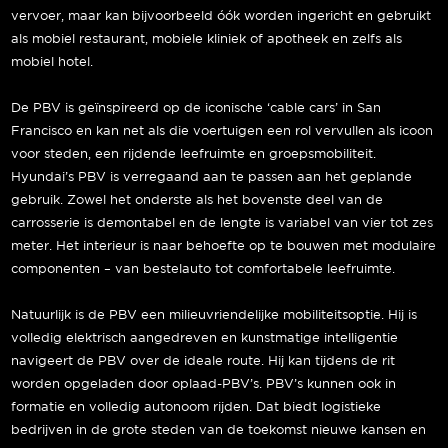
vervoer, maar kan bijvoorbeeld óók worden ingericht en gebruikt
als mobiel restaurant, mobiele kliniek of apotheek en zelfs als
mobiel hotel.
De PBV is geïnspireerd op de iconische ‘cable cars’ in San
Francisco en kan net als die voertuigen een rol vervullen als icoon
voor steden, een rijdende leefruimte en groepsmobiliteit.
Hyundai’s PBV is verregaand aan te passen aan het geplande
gebruik. Zowel het onderste als het bovenste deel van de
carrosserie is demontabel en de lengte is variabel van vier tot zes
meter. Het interieur is naar behoefte op te bouwen met modulaire
componenten – van bestelauto tot comfortabele leefruimte.
Natuurlijk is de PBV een milieuvriendelijke mobiliteitsoptie. Hij is
volledig elektrisch aangedreven en kunstmatige intelligentie
navigeert de PBV over de ideale route. Hij kan tijdens de rit
worden opgeladen door oplaad-PBV’s. PBV’s kunnen ook in
formatie en volledig autonoom rijden. Dat biedt logistieke
bedrijven in de grote steden van de toekomst nieuwe kansen en