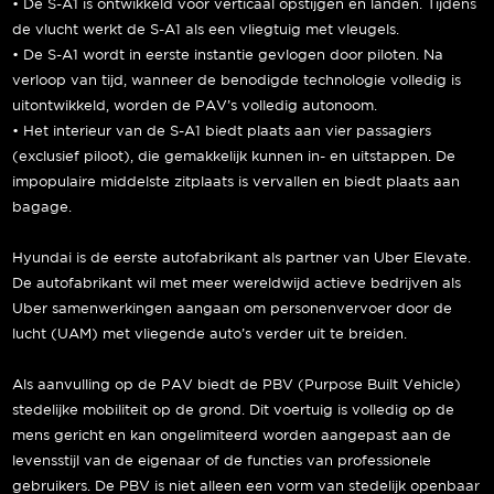
• De S-A1 is ontwikkeld voor verticaal opstijgen en landen. Tijdens
de vlucht werkt de S-A1 als een vliegtuig met vleugels.
• De S-A1 wordt in eerste instantie gevlogen door piloten. Na
verloop van tijd, wanneer de benodigde technologie volledig is
uitontwikkeld, worden de PAV’s volledig autonoom.
• Het interieur van de S-A1 biedt plaats aan vier passagiers
(exclusief piloot), die gemakkelijk kunnen in- en uitstappen. De
impopulaire middelste zitplaats is vervallen en biedt plaats aan
bagage.
Hyundai is de eerste autofabrikant als partner van Uber Elevate.
De autofabrikant wil met meer wereldwijd actieve bedrijven als
Uber samenwerkingen aangaan om personenvervoer door de
lucht (UAM) met vliegende auto’s verder uit te breiden.
Als aanvulling op de PAV biedt de PBV (Purpose Built Vehicle)
stedelijke mobiliteit op de grond. Dit voertuig is volledig op de
mens gericht en kan ongelimiteerd worden aangepast aan de
levensstijl van de eigenaar of de functies van professionele
gebruikers. De PBV is niet alleen een vorm van stedelijk openbaar