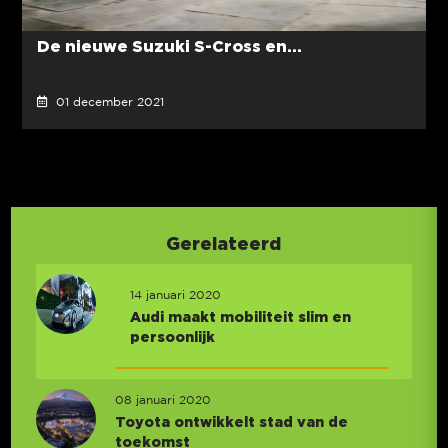
De nieuwe Suzuki S-Cross en...
01 december 2021
Gerelateerd
14 januari 2020
Audi maakt mobiliteit slim en
persoonlijk
08 januari 2020
Toyota ontwikkelt stad van de
toekomst