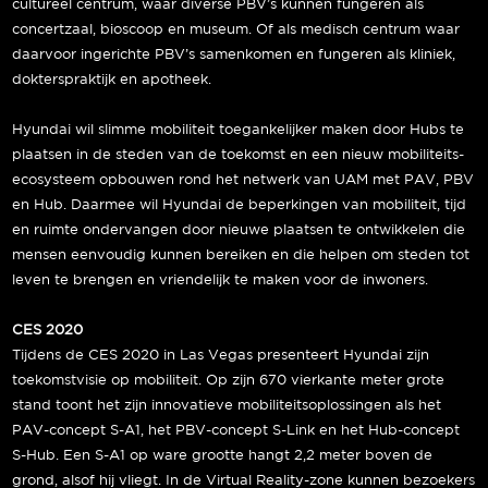
cultureel centrum, waar diverse PBV’s kunnen fungeren als
concertzaal, bioscoop en museum. Of als medisch centrum waar
daarvoor ingerichte PBV’s samenkomen en fungeren als kliniek,
dokterspraktijk en apotheek.
Hyundai wil slimme mobiliteit toegankelijker maken door Hubs te
plaatsen in de steden van de toekomst en een nieuw mobiliteits-
ecosysteem opbouwen rond het netwerk van UAM met PAV, PBV
en Hub. Daarmee wil Hyundai de beperkingen van mobiliteit, tijd
en ruimte ondervangen door nieuwe plaatsen te ontwikkelen die
mensen eenvoudig kunnen bereiken en die helpen om steden tot
leven te brengen en vriendelijk te maken voor de inwoners.
CES 2020
Tijdens de CES 2020 in Las Vegas presenteert Hyundai zijn
toekomstvisie op mobiliteit. Op zijn 670 vierkante meter grote
stand toont het zijn innovatieve mobiliteitsoplossingen als het
PAV-concept S-A1, het PBV-concept S-Link en het Hub-concept
S-Hub. Een S-A1 op ware grootte hangt 2,2 meter boven de
grond, alsof hij vliegt. In de Virtual Reality-zone kunnen bezoekers