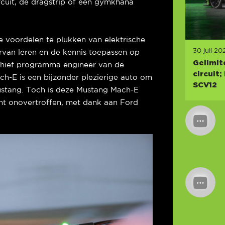
rcuit, de dragstrip of een gymkhana
 voordelen te plukken van elektrische
30 juli 20
rvan leren en de kennis toepassen op
Gelimit
 chief programma engineer van de
circuit
-E is een bijzonder plezierige auto om
SCV12
 Mustang. Toch is deze Mustang Mach-E
cht onovertroffen, met dank aan Ford