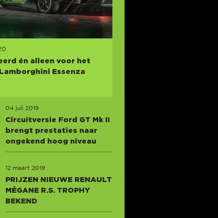
20
eerd én alleen voor het
; Lamborghini Essenza
04 juli 2019
Circuitversie Ford GT Mk II
brengt prestaties naar
ongekend hoog niveau
12 maart 2019
PRIJZEN NIEUWE RENAULT
MÉGANE R.S. TROPHY
BEKEND