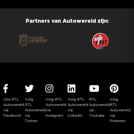
Partners van Autowereld zijn:
Like RTL
Volg
Volg RTL
Volg RTL
RTL
Volg
Autowereld
RTL
Autowereld
Autowereld
Autowereld
RTL
via
Autowereld
via
via
op
Autowereld
Facebook
via
Instagram
Linkedin
Youtube
via
Twitter
Pinterest