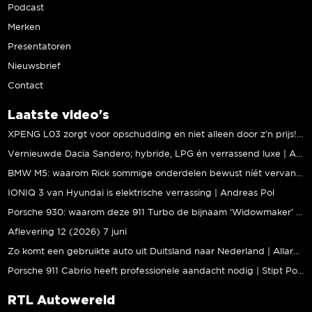
Podcast
Merken
Presentatoren
Nieuwsbrief
Contact
Laatste video's
XPENG L03 zorgt voor opschudding en niet alleen door z’n prijs! | Jeroen Mul
Vernieuwde Dacia Sandero; hybride, LPG én verrassend luxe | Andreas Pol
BMW M5: waarom Rick sommige onderdelen bewust níét vervangt | Stipt Polish Point
IONIQ 3 van Hyundai is elektrische verrassing | Andreas Pol
Porsche 930: waarom deze 911 Turbo de bijnaam ‘Widowmaker’ kreeg | Gallery Aaldering
Aflevering 12 (2026) 7 juni
Zo komt een gebruikte auto uit Duitsland naar Nederland | Allard Kalff
Porsche 911 Cabrio heeft professionele aandacht nodig | Stipt Polish Point
RTL Autowereld