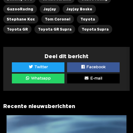
GazooRacing
Jayjay
Jayjay Boske
Stephane Kox
Tom Coronel
Toyota
Toyota GR
Toyota GR Supra
Toyota Supra
Deel dit bericht
Twitter
Facebook
Whatsapp
E-mail
Recente nieuwsberichten