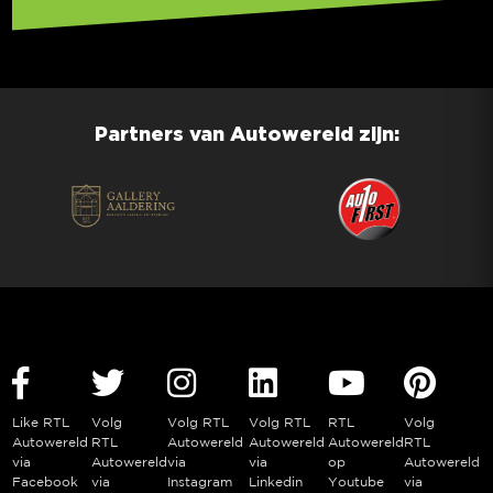
Partners van Autowereld zijn:
Like RTL
Volg
Volg RTL
Volg RTL
RTL
Volg
Autowereld
RTL
Autowereld
Autowereld
Autowereld
RTL
via
Autowereld
via
via
op
Autowereld
Facebook
via
Instagram
Linkedin
Youtube
via