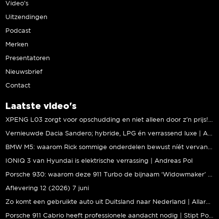
Video’s
Uitzendingen
Podcast
Merken
Presentatoren
Nieuwsbrief
Contact
Laatste video's
XPENG L03 zorgt voor opschudding en niet alleen door z’n prijs! | Jeroen Mul
Vernieuwde Dacia Sandero; hybride, LPG én verrassend luxe | Andreas Pol
BMW M5: waarom Rick sommige onderdelen bewust níét vervangt | Stipt Polish Point
IONIQ 3 van Hyundai is elektrische verrassing | Andreas Pol
Porsche 930: waarom deze 911 Turbo de bijnaam ‘Widowmaker’ kreeg | Gallery Aaldering
Aflevering 12 (2026) 7 juni
Zo komt een gebruikte auto uit Duitsland naar Nederland | Allard Kalff
Porsche 911 Cabrio heeft professionele aandacht nodig | Stipt Polish Point