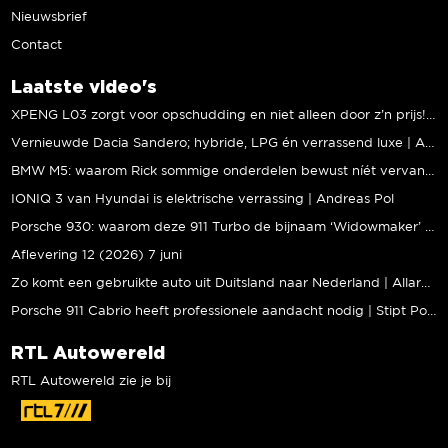
Nieuwsbrief
Contact
Laatste video's
XPENG L03 zorgt voor opschudding en niet alleen door z’n prijs! | Jeroen Mul
Vernieuwde Dacia Sandero; hybride, LPG én verrassend luxe | Andreas Pol
BMW M5: waarom Rick sommige onderdelen bewust níét vervangt | Stipt Polish Point
IONIQ 3 van Hyundai is elektrische verrassing | Andreas Pol
Porsche 930: waarom deze 911 Turbo de bijnaam ‘Widowmaker’ kreeg | Gallery Aaldering
Aflevering 12 (2026) 7 juni
Zo komt een gebruikte auto uit Duitsland naar Nederland | Allard Kalff
Porsche 911 Cabrio heeft professionele aandacht nodig | Stipt Polish Point
RTL Autowereld
RTL Autowereld zie je bij