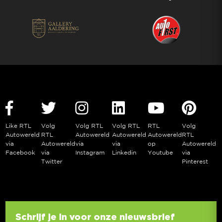
Like RTL
Volg
Volg RTL
Volg RTL
RTL
Volg
Autowereld
RTL
Autowereld
Autowereld
Autowereld
RTL
via
Autowereld
via
via
op
Autowereld
Facebook
via
Instagram
Linkedin
Youtube
via
Twitter
Pinterest
Schrijf je in voor onze nieuwsbrief