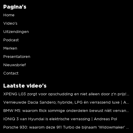
Pagina's
Home
Video’s
Uitzendingen
Podcast
Merken
Presentatoren
Nieuwsbrief
Contact
Laatste video's
XPENG L03 zorgt voor opschudding en niet alleen door z’n prijs! | Jeroen Mul
Vernieuwde Dacia Sandero; hybride, LPG én verrassend luxe | Andreas Pol
BMW M5: waarom Rick sommige onderdelen bewust níét vervangt | Stipt Polish Point
IONIQ 3 van Hyundai is elektrische verrassing | Andreas Pol
Porsche 930: waarom deze 911 Turbo de bijnaam ‘Widowmaker’ kreeg | Gallery Aaldering