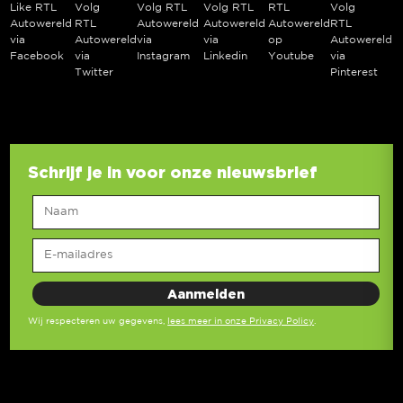
Like RTL
Volg
Volg RTL
Volg RTL
RTL
Volg
Autowereld
RTL
Autowereld
Autowereld
Autowereld
RTL
via
Autowereld
via
via
op
Autowereld
Facebook
via
Instagram
Linkedin
Youtube
via
Twitter
Pinterest
Schrijf je in voor onze nieuwsbrief
Wij respecteren uw gegevens,
lees meer in onze Privacy Policy
.