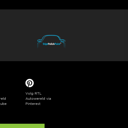
Volg RTL
reld
Autowereld via
tube
Pinterest