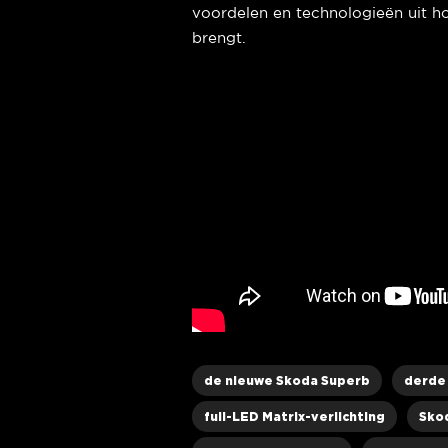
voordelen en technologieën uit 
brengt.
de nieuwe Skoda Superb
derde
full-LED Matrix-verlichting
Sko