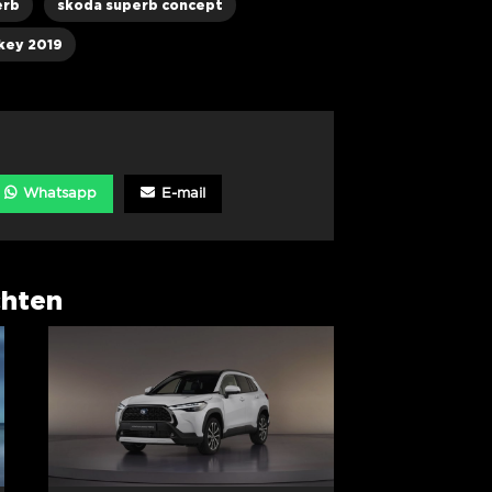
erb
skoda superb concept
key 2019
Whatsapp
E-mail
chten