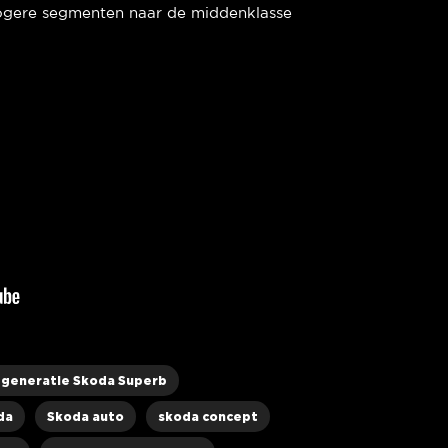
hogere segmenten naar de middenklasse
 generatie Skoda Superb
da
Skoda auto
skoda concept