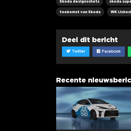
Skoda designschets
skoda sup
toekomst van Skoda
WK IJshoc
Deel dit bericht
Twitter
Facebook
Recente nieuwsberi