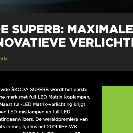
 SUPERB: MAXIMALE 
NOVATIEVE VERLICHT
oda
ieuwde ŠKODA SUPERB wordt het eerste
he merk met full-LED Matrix-koplampen,
Naast full-LED Matrix-verlichting krijgt
en LED-mistlampen en full-LED
htingaanwijzers. De wereldpremière van
s in mei, tijdens het 2019 IIHF WK