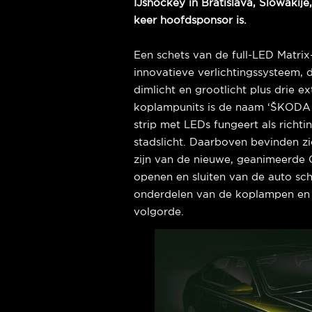
IJshockey in Bratislava, Slowak
keer hoofdsponsor is.
Een schets van de full-LED Matri
innovatieve verlichtingssysteem,
dimlicht en grootlicht plus drie e
koplampunits is de naam ‘ŠKODA C
strip met LEDs fungeert als richti
stadslicht. Daarboven bevinden z
zijn van de nieuwe, geanimeerde 
openen en sluiten van de auto sc
onderdelen van de koplampen en a
volgorde.