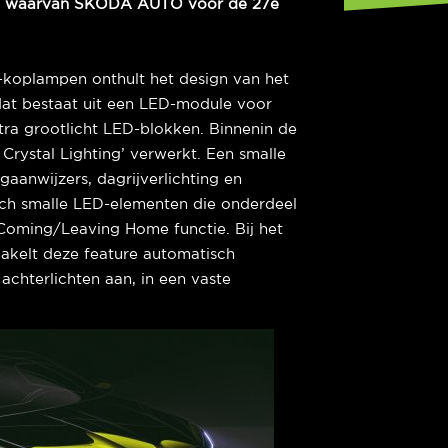
ije, waarvan ŠKODA AUTO voor de 27e
x-koplampen onthult het design van het
 dat bestaat uit een LED-module voor
xtra grootlicht LED-blokken. Binnenin de
rystal Lighting’ verwerkt. Een smalle
ngaanwijzers, dagrijverlichting en
ich smalle LED-elementen die onderdeel
Coming/Leaving Home functie. Bij het
hakelt deze feature automatisch
chterlichten aan, in een vaste