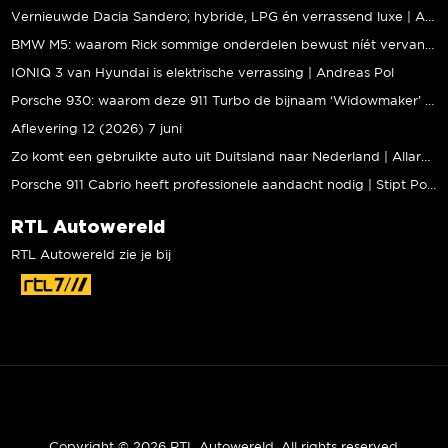
Vernieuwde Dacia Sandero; hybride, LPG én verrassend luxe | Andreas Pol
BMW M5: waarom Rick sommige onderdelen bewust níét vervangt | Stipt Polish Point
IONIQ 3 van Hyundai is elektrische verrassing | Andreas Pol
Porsche 930: waarom deze 911 Turbo de bijnaam ‘Widowmaker’ kreeg | Gallery Aaldering
Aflevering 12 (2026) 7 juni
Zo komt een gebruikte auto uit Duitsland naar Nederland | Allard Kalff
Porsche 911 Cabrio heeft professionele aandacht nodig | Stipt Polish Point
RTL Autowereld
RTL Autowereld zie je bij
Copyright © 2026 RTL Autowereld. All rights reserved