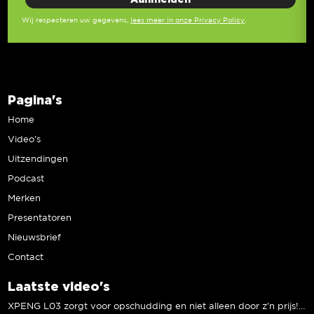
Wij respecteren uw gegevens,
lees meer in onze Privacy Policy
.
Pagina's
Home
Video’s
Uitzendingen
Podcast
Merken
Presentatoren
Nieuwsbrief
Contact
Laatste video's
XPENG L03 zorgt voor opschudding en niet alleen door z’n prijs! | Jeroen Mul