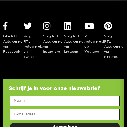
Like RTL
Volg
Volg RTL
Volg RTL
RTL
Volg
Autowereld
RTL
Autowereld
Autowereld
Autowereld
RTL
via
Autowereld
via
via
op
Autowereld
Facebook
via
Instagram
Linkedin
Youtube
via
Twitter
Pinterest
Schrijf je in voor onze nieuwsbrief