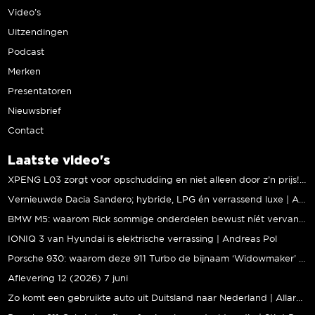
Video’s
Uitzendingen
Podcast
Merken
Presentatoren
Nieuwsbrief
Contact
Laatste video's
XPENG L03 zorgt voor opschudding en niet alleen door z’n prijs! | Jeroen Mul
Vernieuwde Dacia Sandero; hybride, LPG én verrassend luxe | Andreas Pol
BMW M5: waarom Rick sommige onderdelen bewust níét vervangt | Stipt Polish Point
IONIQ 3 van Hyundai is elektrische verrassing | Andreas Pol
Porsche 930: waarom deze 911 Turbo de bijnaam ‘Widowmaker’ kreeg | Gallery Aaldering
Aflevering 12 (2026) 7 juni
Zo komt een gebruikte auto uit Duitsland naar Nederland | Allard Kalff