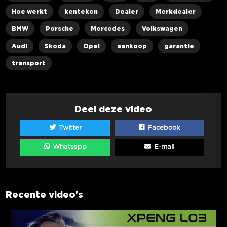
Hoe werkt
kenteken
Dealer
Merkdealer
BMW
Porsche
Mercedes
Volkswagen
Audi
Skoda
Opel
aankoop
garantie
transport
Deel deze video
Twitter
Facebook
Whatsapp
E-mail
Recente video's