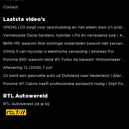
Contact
Laatste video's
XPENG L03 zorgt voor opschudding en niet alleen door z’n prijs! | Jeroen Mul
Vernieuwde Dacia Sandero; hybride, LPG én verrassend luxe | Andreas Pol
BMW M5: waarom Rick sommige onderdelen bewust níét vervangt | Stipt Polish Point
IONIQ 3 van Hyundai is elektrische verrassing | Andreas Pol
Porsche 930: waarom deze 911 Turbo de bijnaam ‘Widowmaker’ kreeg | Gallery Aaldering
Aflevering 12 (2026) 7 juni
Zo komt een gebruikte auto uit Duitsland naar Nederland | Allard Kalff
Porsche 911 Cabrio heeft professionele aandacht nodig | Stipt Polish Point
RTL Autowereld
RTL Autowereld zie je bij