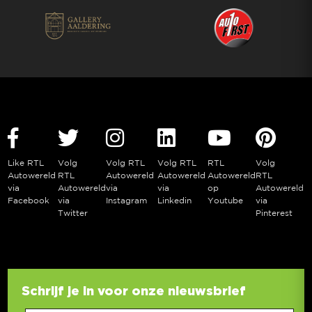
Like RTL
Volg
Volg RTL
Volg RTL
RTL
Volg
Autowereld
RTL
Autowereld
Autowereld
Autowereld
RTL
via
Autowereld
via
via
op
Autowereld
Facebook
via
Instagram
Linkedin
Youtube
via
Twitter
Pinterest
Schrijf je in voor onze nieuwsbrief