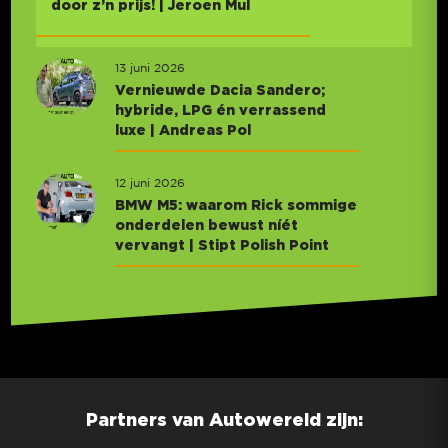
door z’n prijs! | Jeroen Mul
13 juni 2026
Vernieuwde Dacia Sandero;
hybride, LPG én verrassend
luxe | Andreas Pol
12 juni 2026
BMW M5: waarom Rick sommige
onderdelen bewust níét
vervangt | Stipt Polish Point
Partners van Autowereld zijn: