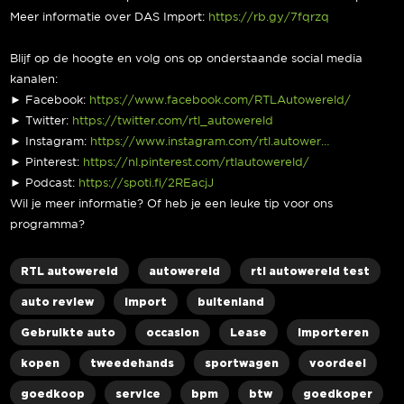
Meer informatie over DAS Import:
https://rb.gy/7fqrzq
Blijf op de hoogte en volg ons op onderstaande social media
kanalen:
► Facebook:
https://www.facebook.com/RTLAutowereld/
► Twitter:
https://twitter.com/rtl_autowereld
► Instagram:
https://www.instagram.com/rtl.autower…
► Pinterest:
https://nl.pinterest.com/rtlautowereld/
► Podcast:
https://spoti.fi/2REacjJ
Wil je meer informatie? Of heb je een leuke tip voor ons
programma?
RTL autowereld
autowereld
rtl autowereld test
auto review
import
buitenland
Gebruikte auto
occasion
Lease
importeren
kopen
tweedehands
sportwagen
voordeel
goedkoop
service
bpm
btw
goedkoper