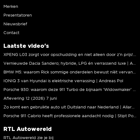
Merken
Presentatoren
Nieuwsbrief
Contact
Laatste video's
XPENG L03 zorgt voor opschudding en niet alleen door z’n prijs! | Jeroen Mul
Vernieuwde Dacia Sandero; hybride, LPG én verrassend luxe | Andreas Pol
BMW M5: waarom Rick sommige onderdelen bewust níét vervangt | Stipt Polish Point
IONIQ 3 van Hyundai is elektrische verrassing | Andreas Pol
Porsche 930: waarom deze 911 Turbo de bijnaam ‘Widowmaker’ kreeg | Gallery Aaldering
Aflevering 12 (2026) 7 juni
Zo komt een gebruikte auto uit Duitsland naar Nederland | Allard Kalff
Porsche 911 Cabrio heeft professionele aandacht nodig | Stipt Polish Point
RTL Autowereld
RTL Autowereld zie je bij