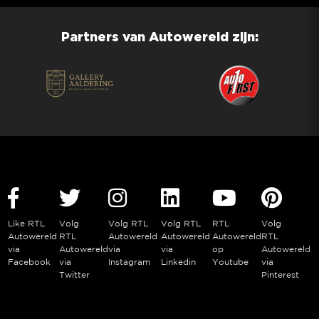
Partners van Autowereld zijn:
Like RTL
Volg
Volg RTL
Volg RTL
RTL
Volg
Autowereld
RTL
Autowereld
Autowereld
Autowereld
RTL
via
Autowereld
via
via
op
Autowereld
Facebook
via
Instagram
Linkedin
Youtube
via
Twitter
Pinterest