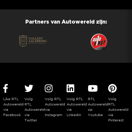
Partners van Autowereld zijn:
Like RTL
Volg
Volg RTL
Volg RTL
RTL
Volg
Autowereld
RTL
Autowereld
Autowereld
Autowereld
RTL
via
Autowereld
via
via
op
Autowereld
Facebook
via
Instagram
Linkedin
Youtube
via
Twitter
Pinterest