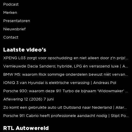
Podcast
Merken
Presentatoren
Nieuwsbrief
Contact
Laatste video's
XPENG L03 zorgt voor opschudding en niet alleen door z’n prijs! | Jeroen Mul
Vernieuwde Dacia Sandero; hybride, LPG én verrassend luxe | Andreas Pol
BMW M5: waarom Rick sommige onderdelen bewust níét vervangt | Stipt Polish Point
IONIQ 3 van Hyundai is elektrische verrassing | Andreas Pol
Porsche 930: waarom deze 911 Turbo de bijnaam ‘Widowmaker’ kreeg | Gallery Aaldering
Aflevering 12 (2026) 7 juni
Zo komt een gebruikte auto uit Duitsland naar Nederland | Allard Kalff
Porsche 911 Cabrio heeft professionele aandacht nodig | Stipt Polish Point
RTL Autowereld