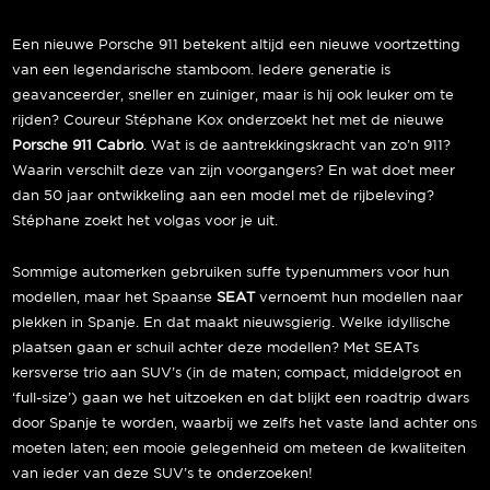
Een nieuwe Porsche 911 betekent altijd een nieuwe voortzetting
van een legendarische stamboom. Iedere generatie is
geavanceerder, sneller en zuiniger, maar is hij ook leuker om te
rijden? Coureur Stéphane Kox onderzoekt het met de nieuwe
Porsche 911 Cabrio
. Wat is de aantrekkingskracht van zo’n 911?
Waarin verschilt deze van zijn voorgangers? En wat doet meer
dan 50 jaar ontwikkeling aan een model met de rijbeleving?
Stéphane zoekt het volgas voor je uit.
Sommige automerken gebruiken suffe typenummers voor hun
modellen, maar het Spaanse
SEAT
vernoemt hun modellen naar
plekken in Spanje. En dat maakt nieuwsgierig. Welke idyllische
plaatsen gaan er schuil achter deze modellen? Met SEATs
kersverse trio aan SUV’s (in de maten; compact, middelgroot en
‘full-size’) gaan we het uitzoeken en dat blijkt een roadtrip dwars
door Spanje te worden, waarbij we zelfs het vaste land achter ons
moeten laten; een mooie gelegenheid om meteen de kwaliteiten
van ieder van deze SUV’s te onderzoeken!