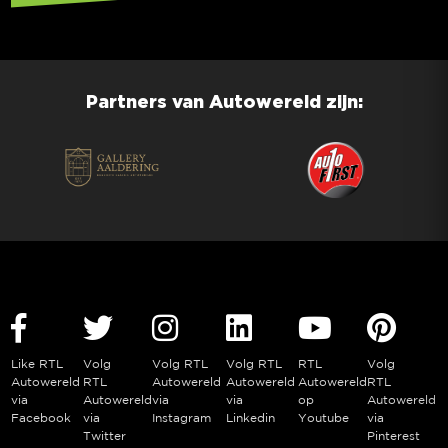
Partners van Autowereld zijn:
Like RTL
Volg
Volg RTL
Volg RTL
RTL
Volg
Autowereld
RTL
Autowereld
Autowereld
Autowereld
RTL
via
Autowereld
via
via
op
Autowereld
Facebook
via
Instagram
Linkedin
Youtube
via
Twitter
Pinterest