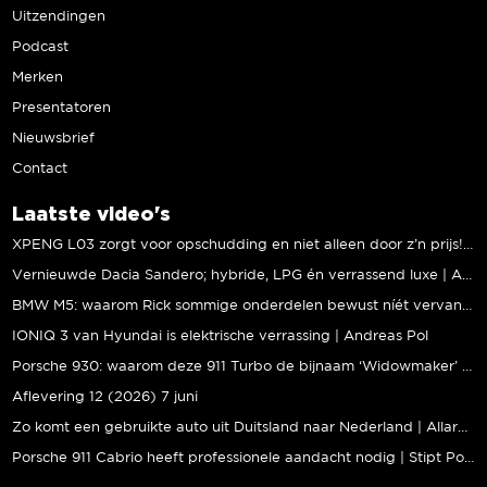
Uitzendingen
Podcast
Merken
Presentatoren
Nieuwsbrief
Contact
Laatste video's
XPENG L03 zorgt voor opschudding en niet alleen door z’n prijs! | Jeroen Mul
Vernieuwde Dacia Sandero; hybride, LPG én verrassend luxe | Andreas Pol
BMW M5: waarom Rick sommige onderdelen bewust níét vervangt | Stipt Polish Point
IONIQ 3 van Hyundai is elektrische verrassing | Andreas Pol
Porsche 930: waarom deze 911 Turbo de bijnaam ‘Widowmaker’ kreeg | Gallery Aaldering
Aflevering 12 (2026) 7 juni
Zo komt een gebruikte auto uit Duitsland naar Nederland | Allard Kalff
Porsche 911 Cabrio heeft professionele aandacht nodig | Stipt Polish Point