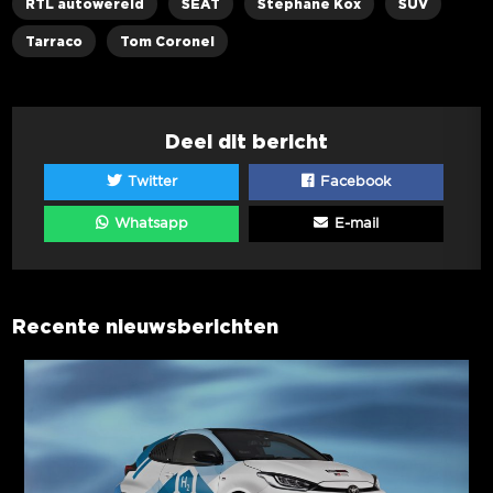
RTL autowereld
SEAT
Stephane Kox
SUV
Tarraco
Tom Coronel
Deel dit bericht
Twitter
Facebook
Whatsapp
E-mail
Recente nieuwsberichten