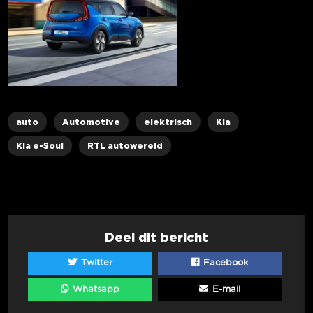
auto
Automotive
elektrisch
Kia
Kia e-Soul
RTL autowereld
Deel dit bericht
Twitter
Facebook
Whatsapp
E-mail