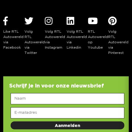
Like RTL
Volg
Volg RTL
Volg RTL
RTL
Volg
Autowereld
RTL
Autowereld
Autowereld
Autowereld
RTL
via
Autowereld
via
via
op
Autowereld
Facebook
via
Instagram
Linkedin
Youtube
via
Twitter
Pinterest
Schrijf je in voor onze nieuwsbrief