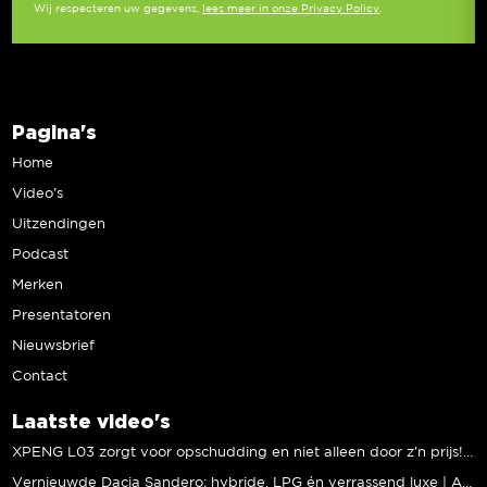
Wij respecteren uw gegevens,
lees meer in onze Privacy Policy
.
Pagina's
Home
Video’s
Uitzendingen
Podcast
Merken
Presentatoren
Nieuwsbrief
Contact
Laatste video's
XPENG L03 zorgt voor opschudding en niet alleen door z’n prijs! | Jeroen Mul
Vernieuwde Dacia Sandero; hybride, LPG én verrassend luxe | Andreas Pol