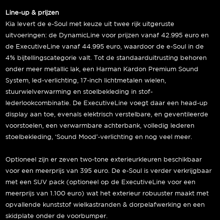
Line-up & prijzen
Kia levert de e-Soul met keuze uit twee rijk uitgeruste
uitvoeringen: de DynamicLine voor prijzen vanaf 42.995 euro en
de ExecutiveLine vanaf 44.995 euro, waardoor de e-Soul in de
4% bijtellingscategorie valt. Tot de standaarduitrusting behoren
onder meer metallic lak, een Harman Kardon Premium Sound
System, led-verlichting, 17-inch lichtmetalen wielen,
stuurwielverwarming en stoelbekleding in stof-
lederlookcombinatie. De ExecutiveLine voegt daar een head-up
display aan toe, evenals elektrisch verstelbare, en geventileerde
voorstoelen, een verwarmbare achterbank, volledig lederen
stoelbekleding, ‘Sound Mood’-verlichting en nog veel meer.
Optioneel zijn er zeven two-tone exterieurkleuren beschikbaar
voor een meerprijs van 395 euro. De e-Soul is verder verkrijgbaar
met een SUV pack (optioneel op de ExecutiveLine voor een
meerprijs van 1.100 euro) wat het exterieur robuuster maakt met
opvallende kunststof wielkastranden & dorpelafwerking en een
skidplate onder de voorbumper.