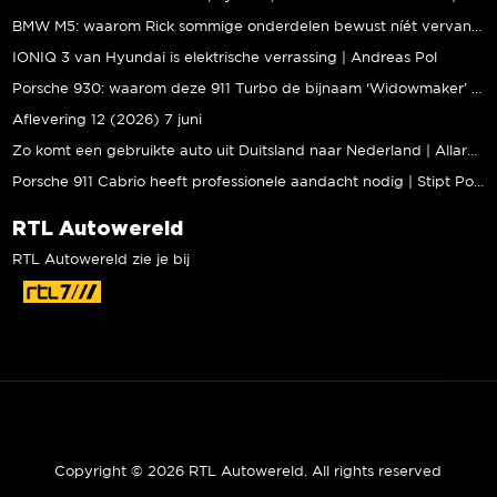
BMW M5: waarom Rick sommige onderdelen bewust níét vervangt | Stipt Polish Point
IONIQ 3 van Hyundai is elektrische verrassing | Andreas Pol
Porsche 930: waarom deze 911 Turbo de bijnaam ‘Widowmaker’ kreeg | Gallery Aaldering
Aflevering 12 (2026) 7 juni
Zo komt een gebruikte auto uit Duitsland naar Nederland | Allard Kalff
Porsche 911 Cabrio heeft professionele aandacht nodig | Stipt Polish Point
RTL Autowereld
RTL Autowereld zie je bij
Copyright © 2026 RTL Autowereld. All rights reserved