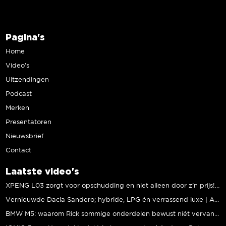
Pagina's
Home
Video’s
Uitzendingen
Podcast
Merken
Presentatoren
Nieuwsbrief
Contact
Laatste video's
XPENG L03 zorgt voor opschudding en niet alleen door z’n prijs! | Jeroen Mul
Vernieuwde Dacia Sandero; hybride, LPG én verrassend luxe | Andreas Pol
BMW M5: waarom Rick sommige onderdelen bewust níét vervangt | Stipt Polish Point