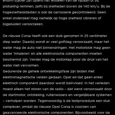
enorm stabiel zijn tijdens het wisselen van de rijbaan of bij
plotseling remmen, zelfs bij snelheden boven de 140 km/u. Bij de
hogesnelheidstesten is ook de carrosserie gecontroleerd. Geen
enkel onderdeel mag namelijk op hoge snelheid vibreren of
bijgeluiden veroorzaken.
De nieuwe Corsa heeft ook een duik genomen in 25 centimeter
diep water. Daarbij wordt er veel golfslag veroorzaakt, maar het
water mag de auto niet binnendringen. Het motorblok mag geen
water ‘inhaleren’ en alle elektronische componenten moeten
beschermd zijn. Verder mag de motorkap door de druk van het
water niet vervormen.
Gedurende de gehele ontwikkelingsfase zijn testen met
elektromagnetische velden gedaan. Opel wil dat geen enkel
elektrisch component daardoor wordt beïnvloed. In het verleden
moest alleen het storen van de radio – dat werd veroorzaakt door
de startmotor, ontsteking, ruitenwissers en vergelijkbare systemen
– verholpen worden. Tegenwoordig is de testprocedure een stuk
complexer, omdat de nieuwe Opel Corsa is voorzien van
geavanceerde elektronische componenten. Bijvoorbeeld voor de