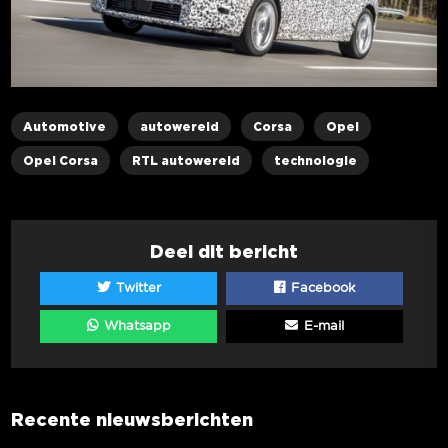
Automotive
autowereld
Corsa
Opel
Opel Corsa
RTL autowereld
technologie
Deel dit bericht
Twitter
Facebook
Whatsapp
E-mail
Recente nieuwsberichten