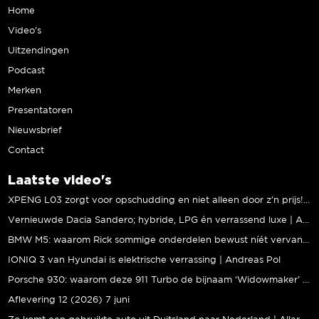
Home
Video’s
Uitzendingen
Podcast
Merken
Presentatoren
Nieuwsbrief
Contact
Laatste video's
XPENG L03 zorgt voor opschudding en niet alleen door z’n prijs! | Jeroen Mul
Vernieuwde Dacia Sandero; hybride, LPG én verrassend luxe | Andreas Pol
BMW M5: waarom Rick sommige onderdelen bewust níét vervangt | Stipt Polish Point
IONIQ 3 van Hyundai is elektrische verrassing | Andreas Pol
Porsche 930: waarom deze 911 Turbo de bijnaam ‘Widowmaker’ kreeg | Gallery Aaldering
Aflevering 12 (2026) 7 juni