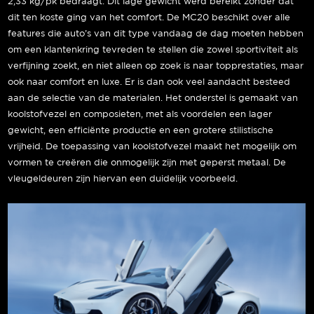
2,33 kg/pk bedraagt. Dit lage gewicht werd bereikt zonder dat
dit ten koste ging van het comfort. De MC20 beschikt over alle
features die auto’s van dit type vandaag de dag moeten hebben
om een klantenkring tevreden te stellen die zowel sportiviteit als
verfijning zoekt, en niet alleen op zoek is naar topprestaties, maar
ook naar comfort en luxe. Er is dan ook veel aandacht besteed
aan de selectie van de materialen. Het onderstel is gemaakt van
koolstofvezel en composieten, met als voordelen een lager
gewicht, een efficiënte productie en een grotere stilistische
vrijheid. De toepassing van koolstofvezel maakt het mogelijk om
vormen te creëren die onmogelijk zijn met geperst metaal. De
vleugeldeuren zijn hiervan een duidelijk voorbeeld.