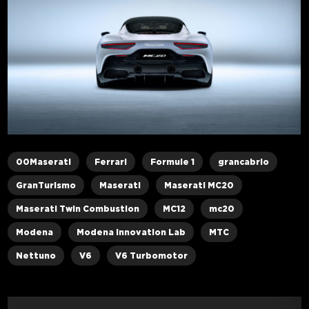
00Maserati
Ferrari
Formule 1
grancabrio
GranTurismo
Maserati
Maserati MC20
Maserati Twin Combustion
MC12
mc20
Modena
Modena Innovation Lab
MTC
Nettuno
V6
V6 Turbomotor