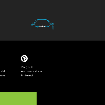
Volg RTL
reld
Autowereld via
tube
Pinterest