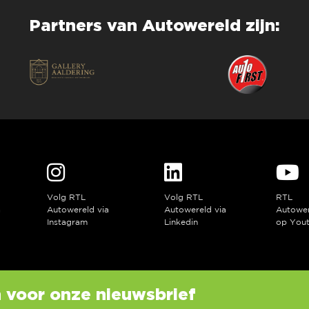
Partners van Autowereld zijn:
Volg RTL
Volg RTL
RTL
a
Autowereld via
Autowereld via
Autowe
Instagram
Linkedin
op You
in voor onze nieuwsbrief