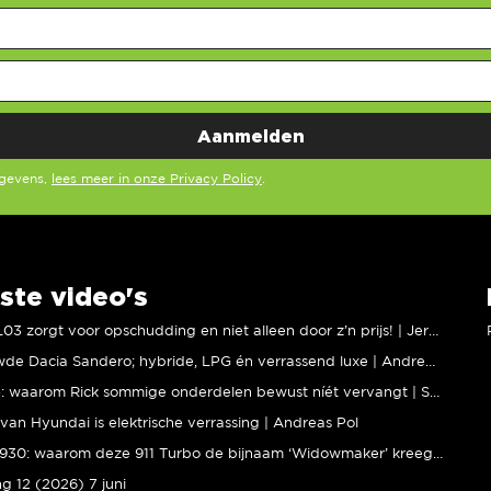
egevens,
lees meer in onze Privacy Policy
.
ste video's
XPENG L03 zorgt voor opschudding en niet alleen door z’n prijs! | Jeroen Mul
Vernieuwde Dacia Sandero; hybride, LPG én verrassend luxe | Andreas Pol
BMW M5: waarom Rick sommige onderdelen bewust níét vervangt | Stipt Polish Point
van Hyundai is elektrische verrassing | Andreas Pol
Porsche 930: waarom deze 911 Turbo de bijnaam ‘Widowmaker’ kreeg | Gallery Aaldering
ng 12 (2026) 7 juni