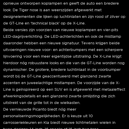
opnieuw ontworpen koplampen en geeft de auto een bredere
look. De Tiger nose is aan weerszijden afgewerkt met
designelementen die lijken op luchtinlaten en zijn rood of zilver op
de GT-Line en ‘technical black’ op de X-Line.
Beide versies zijn voorzien van nieuwe koplampen en vier-pits
LED-dagrijverlichting. De LED-achterlichten en ook de mistlamp
daaronder hebben een nieuwe signatuur. Tevens krijgen beide
uitvoeringen nieuwe voor- en achterbumpers met een scherpere
lijnvoering voor een meer eigentijdse uitstraling. De X-Line krijgt
hierdoor nóg robuustere looks en die van de GT-Line worden nog
dynamischer. De grotere, bredere luchtinlaat in de voorbumper
wordt bij de GT-Line geaccentueerd met glanzend zwarte
accenten en juweelachtige mistlampen. De voorzijde van de X-
Line is geïnspireerd op een SUV en is afgewerkt met metaaleffect
afwerkingsdetails en een glanzend zwarte omlijsting die zich
uitstrekt van de grille tot in de wielkasten.
De vernieuwde Picanto biedt nóg meer
personaliseringsmogelijkheden. Er is keuze uit 10
carrosseriekleuren en Kia biedt nieuwe lichtmetalen wielen in