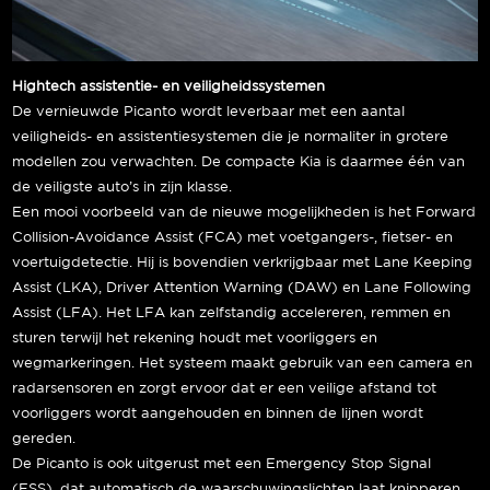
Hightech assistentie- en veiligheidssystemen
De vernieuwde Picanto wordt leverbaar met een aantal
veiligheids- en assistentiesystemen die je normaliter in grotere
modellen zou verwachten. De compacte Kia is daarmee één van
de veiligste auto’s in zijn klasse.
Een mooi voorbeeld van de nieuwe mogelijkheden is het Forward
Collision-Avoidance Assist (FCA) met voetgangers-, fietser- en
voertuigdetectie. Hij is bovendien verkrijgbaar met Lane Keeping
Assist (LKA), Driver Attention Warning (DAW) en Lane Following
Assist (LFA). Het LFA kan zelfstandig accelereren, remmen en
sturen terwijl het rekening houdt met voorliggers en
wegmarkeringen. Het systeem maakt gebruik van een camera en
radarsensoren en zorgt ervoor dat er een veilige afstand tot
voorliggers wordt aangehouden en binnen de lijnen wordt
gereden.
De Picanto is ook uitgerust met een Emergency Stop Signal
(ESS), dat automatisch de waarschuwingslichten laat knipperen