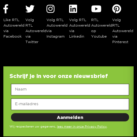
Like RTL
Volg
Volg RTL
Volg RTL
RTL
Volg
Autowereld
RTL
Autowereld
Autowereld
Autowereld
RTL
via
Autowereld
via
via
op
Autowereld
Facebook
via
Instagram
Linkedin
Youtube
via
Twitter
Pinterest
Schrijf je in voor onze nieuwsbrief
Wij respecteren uw gegevens,
lees meer in onze Privacy Policy
.