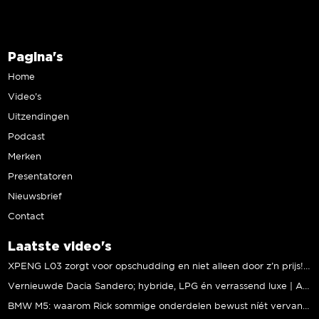
Pagina's
Home
Video’s
Uitzendingen
Podcast
Merken
Presentatoren
Nieuwsbrief
Contact
Laatste video's
XPENG L03 zorgt voor opschudding en niet alleen door z’n prijs! | Jeroen Mul
Vernieuwde Dacia Sandero; hybride, LPG én verrassend luxe | Andreas Pol
BMW M5: waarom Rick sommige onderdelen bewust níét vervangt | Stipt Polish Point