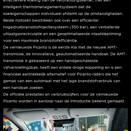
effectievere koeling van de verbrandingskamer, met een
intelligent thermomanagementsysteem dat de
koeleigenschappen individueel afstemt op de omstandigheden.
Beide motoren beschikken ook over een efficiënter
hogedrukbrandstofinjectiesysteem (350 bar), een verbeterde
uitlaatgasrecirculatie en een geoptimaliseerde inlaatkleptiming
voor een maximale brandstofefficiëntie.
De vernieuwde Picanto is de eerste Kia met de nieuwe AMT-
transmissie, de innovatieve, geautomatiseerde handbak. De AMT-
transmissie is gebaseerd op een handgeschakelde
vijfversnellingsbak, heeft een enkele droge koppeling en is een
financieel aantrekkelijk alternatief voor Picanto-rijders die het
gemak van een automaat met het lage brandstofverbruik van
een handbak zoeken.
De officiële prestaties en verbruikscijfers voor de vernieuwde
Picanto worden in aanloop naar de introductie bekend gemaakt.