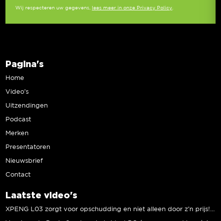
Wij respecteren uw gegevens,
lees meer in onze Privacy Policy
.
Pagina's
Home
Video’s
Uitzendingen
Podcast
Merken
Presentatoren
Nieuwsbrief
Contact
Laatste video's
XPENG L03 zorgt voor opschudding en niet alleen door z’n prijs! | Jeroen Mul