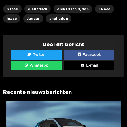
3 fase
elektrisch
elektrisch rijden
i-Pace
ipace
Jaguar
snelladen
Deel dit bericht
Twitter
Facebook
Whatsapp
E-mail
Recente nieuwsberichten