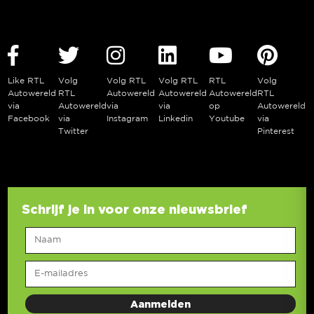
Like RTL
Volg
Volg RTL
Volg RTL
RTL
Volg
Autowereld
RTL
Autowereld
Autowereld
Autowereld
RTL
via
Autowereld
via
via
op
Autowereld
Facebook
via
Instagram
Linkedin
Youtube
via
Twitter
Pinterest
Schrijf je in voor onze nieuwsbrief