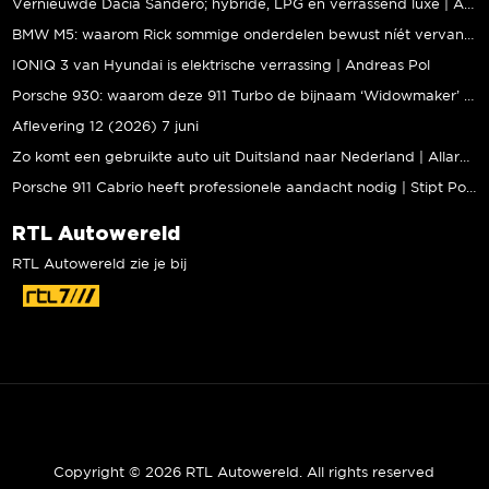
Vernieuwde Dacia Sandero; hybride, LPG én verrassend luxe | Andreas Pol
BMW M5: waarom Rick sommige onderdelen bewust níét vervangt | Stipt Polish Point
IONIQ 3 van Hyundai is elektrische verrassing | Andreas Pol
Porsche 930: waarom deze 911 Turbo de bijnaam ‘Widowmaker’ kreeg | Gallery Aaldering
Aflevering 12 (2026) 7 juni
Zo komt een gebruikte auto uit Duitsland naar Nederland | Allard Kalff
Porsche 911 Cabrio heeft professionele aandacht nodig | Stipt Polish Point
RTL Autowereld
RTL Autowereld zie je bij
Copyright © 2026 RTL Autowereld. All rights reserved