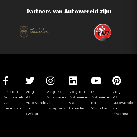
Partners van Autowereld zijn:
Like RTL
Volg
Volg RTL
Volg RTL
RTL
Volg
Autowereld
RTL
Autowereld
Autowereld
Autowereld
RTL
via
Autowereld
via
via
op
Autowereld
Facebook
via
Instagram
Linkedin
Youtube
via
Twitter
Pinterest