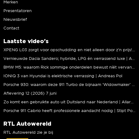
Merken
Presentatoren
Nieuwsbrief
Contact
Laatste video's
XPENG L03 zorgt voor opschudding en niet alleen door z’n prijs! | Jeroen Mul
Vernieuwde Dacia Sandero; hybride, LPG én verrassend luxe | Andreas Pol
BMW M5: waarom Rick sommige onderdelen bewust níét vervangt | Stipt Polish Point
IONIQ 3 van Hyundai is elektrische verrassing | Andreas Pol
Porsche 930: waarom deze 911 Turbo de bijnaam ‘Widowmaker’ kreeg | Gallery Aaldering
Aflevering 12 (2026) 7 juni
Zo komt een gebruikte auto uit Duitsland naar Nederland | Allard Kalff
Porsche 911 Cabrio heeft professionele aandacht nodig | Stipt Polish Point
RTL Autowereld
RTL Autowereld zie je bij