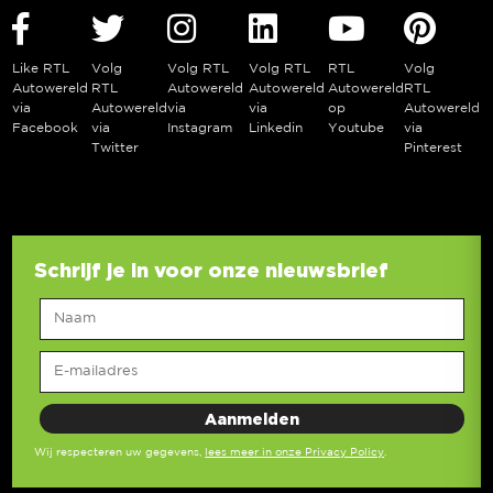
Like RTL
Volg
Volg RTL
Volg RTL
RTL
Volg
Autowereld
RTL
Autowereld
Autowereld
Autowereld
RTL
via
Autowereld
via
via
op
Autowereld
Facebook
via
Instagram
Linkedin
Youtube
via
Twitter
Pinterest
Schrijf je in voor onze nieuwsbrief
Wij respecteren uw gegevens,
lees meer in onze Privacy Policy
.