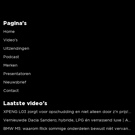
Pagina's
Home
Video’s
Uitzendingen
Podcast
Merken
Presentatoren
Nieuwsbrief
Contact
Laatste video's
XPENG L03 zorgt voor opschudding en niet alleen door z’n prijs! | Jeroen Mul
Vernieuwde Dacia Sandero; hybride, LPG én verrassend luxe | Andreas Pol
BMW M5: waarom Rick sommige onderdelen bewust níét vervangt | Stipt Polish Point