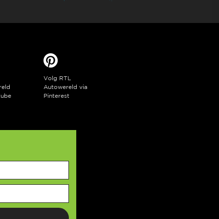
Volg RTL
reld
Autowereld via
tube
Pinterest