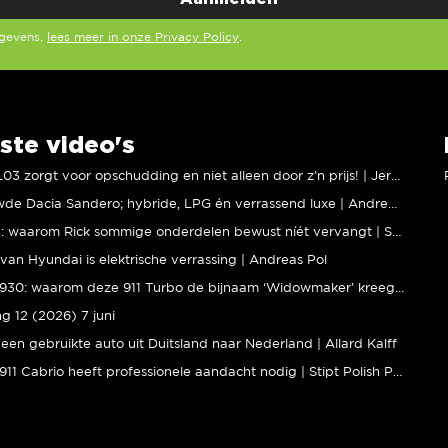
egevens,
lees meer in onze Privacy Policy
.
ste video's
XPENG L03 zorgt voor opschudding en niet alleen door z’n prijs! | Jeroen Mul
Vernieuwde Dacia Sandero; hybride, LPG én verrassend luxe | Andreas Pol
BMW M5: waarom Rick sommige onderdelen bewust níét vervangt | Stipt Polish Point
van Hyundai is elektrische verrassing | Andreas Pol
Porsche 930: waarom deze 911 Turbo de bijnaam ‘Widowmaker’ kreeg | Gallery Aaldering
ng 12 (2026) 7 juni
een gebruikte auto uit Duitsland naar Nederland | Allard Kalff
Porsche 911 Cabrio heeft professionele aandacht nodig | Stipt Polish Point