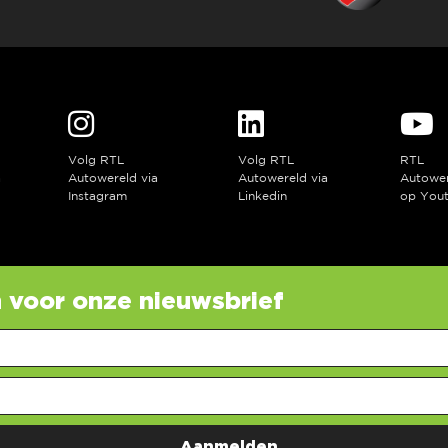
Volg RTL
Volg RTL
RTL
a
Autowereld via
Autowereld via
Autowe
Instagram
Linkedin
op You
in voor onze nieuwsbrief