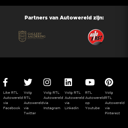
Partners van Autowereld zijn:
Like RTL
Volg
Volg RTL
Volg RTL
RTL
Volg
Autowereld
RTL
Autowereld
Autowereld
Autowereld
RTL
via
Autowereld
via
via
op
Autowereld
Facebook
via
Instagram
Linkedin
Youtube
via
Twitter
Pinterest