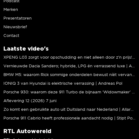
Podcast
Merken
Presentatoren
Nieuwsbrief
Contact
Laatste video's
XPENG L03 zorgt voor opschudding en niet alleen door z’n prijs! | Jeroen Mul
Vernieuwde Dacia Sandero; hybride, LPG én verrassend luxe | Andreas Pol
BMW M5: waarom Rick sommige onderdelen bewust níét vervangt | Stipt Polish Point
IONIQ 3 van Hyundai is elektrische verrassing | Andreas Pol
Porsche 930: waarom deze 911 Turbo de bijnaam ‘Widowmaker’ kreeg | Gallery Aaldering
Aflevering 12 (2026) 7 juni
Zo komt een gebruikte auto uit Duitsland naar Nederland | Allard Kalff
Porsche 911 Cabrio heeft professionele aandacht nodig | Stipt Polish Point
RTL Autowereld