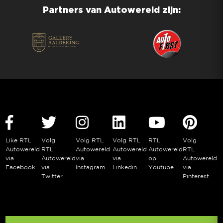
Partners van Autowereld zijn:
Like RTL
Volg
Volg RTL
Volg RTL
RTL
Volg
Autowereld
RTL
Autowereld
Autowereld
Autowereld
RTL
via
Autowereld
via
via
op
Autowereld
Facebook
via
Instagram
Linkedin
Youtube
via
Twitter
Pinterest