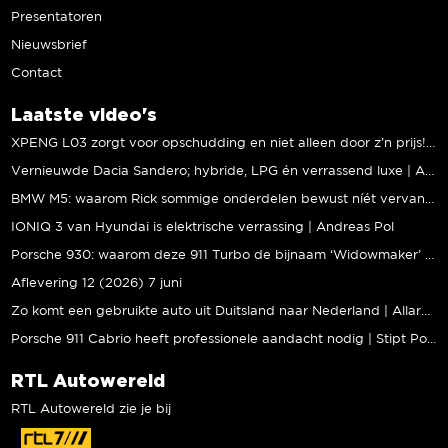
Presentatoren
Nieuwsbrief
Contact
Laatste video's
XPENG L03 zorgt voor opschudding en niet alleen door z’n prijs! | Jeroen Mul
Vernieuwde Dacia Sandero; hybride, LPG én verrassend luxe | Andreas Pol
BMW M5: waarom Rick sommige onderdelen bewust níét vervangt | Stipt Polish Point
IONIQ 3 van Hyundai is elektrische verrassing | Andreas Pol
Porsche 930: waarom deze 911 Turbo de bijnaam ‘Widowmaker’ kreeg | Gallery Aaldering
Aflevering 12 (2026) 7 juni
Zo komt een gebruikte auto uit Duitsland naar Nederland | Allard Kalff
Porsche 911 Cabrio heeft professionele aandacht nodig | Stipt Polish Point
RTL Autowereld
RTL Autowereld zie je bij