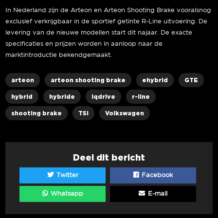
In Nederland zijn de Arteon en Arteon Shooting Brake vooralsnog
exclusief verkrijgbaar in de sportief getinte R-Line uitvoering. De
levering van de nieuwe modellen start dit najaar. De exacte
specificaties en prijzen worden in aanloop naar de
marktintroductie bekendgemaakt.
arteon
arteon shooting brake
ehybrid
GTE
hybrid
hybride
iqdrive
r-line
shooting brake
TSI
Volkswagen
Deel dit bericht
Twitter
Facebook
Whatsapp
E-mail