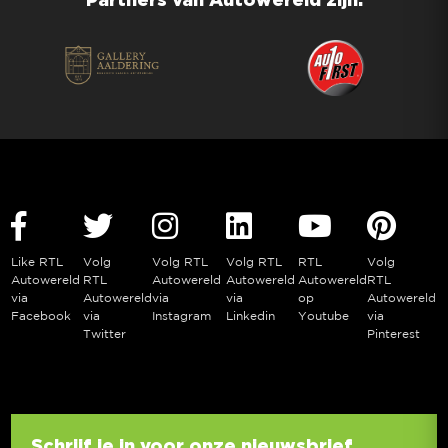
Like RTL
Volg
Volg RTL
Volg RTL
RTL
Volg
Autowereld
RTL
Autowereld
Autowereld
Autowereld
RTL
via
Autowereld
via
via
op
Autowereld
Facebook
via
Instagram
Linkedin
Youtube
via
Twitter
Pinterest
Schrijf je in voor onze nieuwsbrief