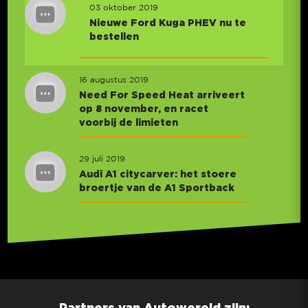
03 oktober 2019
Nieuwe Ford Kuga PHEV nu te
bestellen
16 augustus 2019
Need For Speed Heat arriveert
op 8 november, en racet
voorbij de limieten
29 juli 2019
Audi A1 citycarver: het stoere
broertje van de A1 Sportback
Partners van Autowereld zijn: