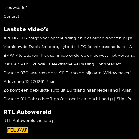
Nieuwsbrief
Contact
Laatste video's
XPENG L03 zorgt voor opschudding en niet alleen door z’n prijs! | Jeroen Mul
Vernieuwde Dacia Sandero; hybride, LPG én verrassend luxe | Andreas Pol
BMW M5: waarom Rick sommige onderdelen bewust níét vervangt | Stipt Polish Point
IONIQ 3 van Hyundai is elektrische verrassing | Andreas Pol
Porsche 930: waarom deze 911 Turbo de bijnaam ‘Widowmaker’ kreeg | Gallery Aaldering
Aflevering 12 (2026) 7 juni
Zo komt een gebruikte auto uit Duitsland naar Nederland | Allard Kalff
Porsche 911 Cabrio heeft professionele aandacht nodig | Stipt Polish Point
RTL Autowereld
RTL Autowereld zie je bij