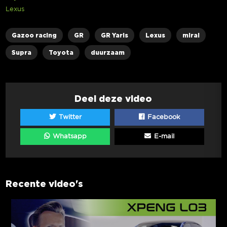
Lexus
Gazoo racing
GR
GR Yaris
Lexus
mirai
Supra
Toyota
duurzaam
Deel deze video
Twitter
Facebook
Whatsapp
E-mail
Recente video's