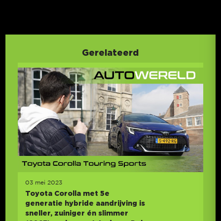
Gerelateerd
03 mei 2023
Toyota Corolla met 5e
generatie hybride aandrijving is
sneller, zuiniger én slimmer