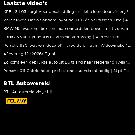
Laatste video's
XPENG L03 zorgt voor opschudding en niet alleen door z’n prijs! | Jeroen Mul
Vernieuwde Dacia Sandero; hybride, LPG én verrassend luxe | Andreas Pol
BMW M5: waarom Rick sommige onderdelen bewust níét vervangt | Stipt Polish Point
IONIQ 3 van Hyundai is elektrische verrassing | Andreas Pol
Porsche 930: waarom deze 911 Turbo de bijnaam ‘Widowmaker’ kreeg | Gallery Aaldering
Aflevering 12 (2026) 7 juni
Zo komt een gebruikte auto uit Duitsland naar Nederland | Allard Kalff
Porsche 911 Cabrio heeft professionele aandacht nodig | Stipt Polish Point
RTL Autowereld
RTL Autowereld zie je bij