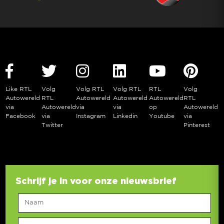
Like RTL
Volg
Volg RTL
Volg RTL
RTL
Volg
Autowereld
RTL
Autowereld
Autowereld
Autowereld
RTL
via
Autowereld
via
via
op
Autowereld
Facebook
via
Instagram
Linkedin
Youtube
via
Twitter
Pinterest
Schrijf je in voor onze nieuwsbrief