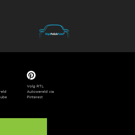
Volg RTL
reld
Autowereld via
tube
Pinterest