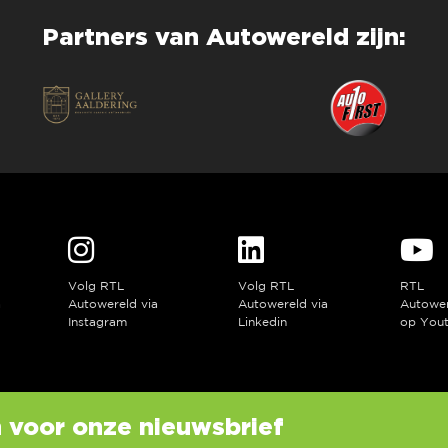
Partners van Autowereld zijn:
Volg RTL
Volg RTL
RTL
a
Autowereld via
Autowereld via
Autowe
Instagram
Linkedin
op You
in voor onze nieuwsbrief