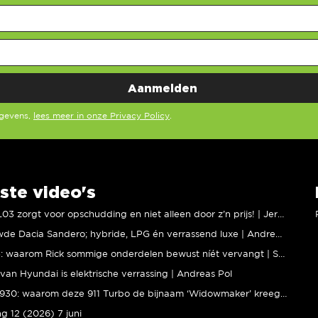
egevens,
lees meer in onze Privacy Policy
.
ste video's
XPENG L03 zorgt voor opschudding en niet alleen door z’n prijs! | Jeroen Mul
Vernieuwde Dacia Sandero; hybride, LPG én verrassend luxe | Andreas Pol
BMW M5: waarom Rick sommige onderdelen bewust níét vervangt | Stipt Polish Point
van Hyundai is elektrische verrassing | Andreas Pol
Porsche 930: waarom deze 911 Turbo de bijnaam ‘Widowmaker’ kreeg | Gallery Aaldering
ng 12 (2026) 7 juni