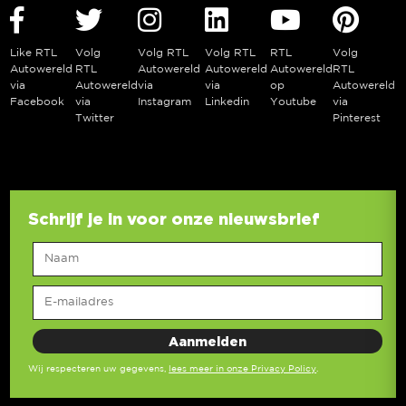
Like RTL
Volg
Volg RTL
Volg RTL
RTL
Volg
Autowereld
RTL
Autowereld
Autowereld
Autowereld
RTL
via
Autowereld
via
via
op
Autowereld
Facebook
via
Instagram
Linkedin
Youtube
via
Twitter
Pinterest
Schrijf je in voor onze nieuwsbrief
Wij respecteren uw gegevens,
lees meer in onze Privacy Policy
.