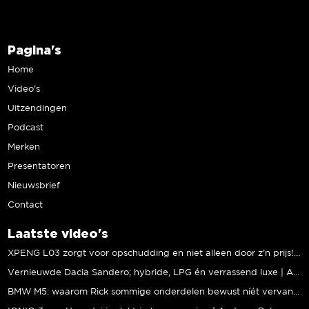
Pagina's
Home
Video’s
Uitzendingen
Podcast
Merken
Presentatoren
Nieuwsbrief
Contact
Laatste video's
XPENG L03 zorgt voor opschudding en niet alleen door z’n prijs! | Jeroen Mul
Vernieuwde Dacia Sandero; hybride, LPG én verrassend luxe | Andreas Pol
BMW M5: waarom Rick sommige onderdelen bewust níét vervangt | Stipt Polish Point