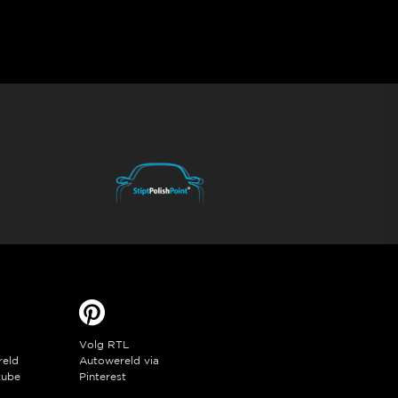
Volg RTL
reld
Autowereld via
tube
Pinterest