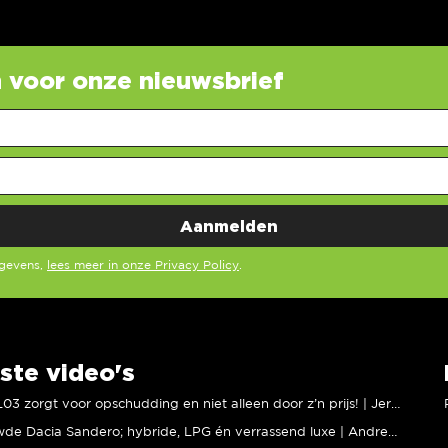
in voor onze nieuwsbrief
egevens,
lees meer in onze Privacy Policy
.
ste video's
XPENG L03 zorgt voor opschudding en niet alleen door z’n prijs! | Jeroen Mul
Vernieuwde Dacia Sandero; hybride, LPG én verrassend luxe | Andreas Pol