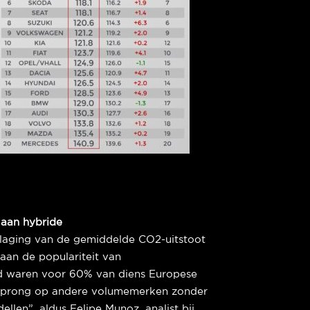
 aan hybride
laging van de gemiddelde CO2-uitstoot
 aan de populariteit van
ed waren voor 60% van diens Europese
rsprong op andere volumemerken zonder
llen”, aldus Felipe Munoz, analist bij