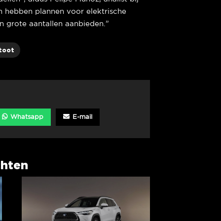
 hebben plannen voor elektrische
in grote aantallen aanbieden.”
toot
Whatsapp
E-mail
chten